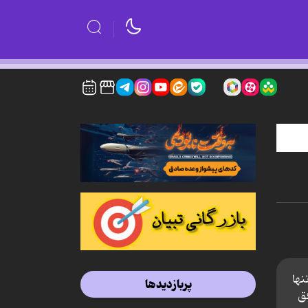
نها
پربازدیدها
فق