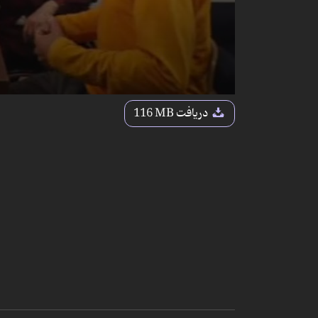
دریافت
116 MB