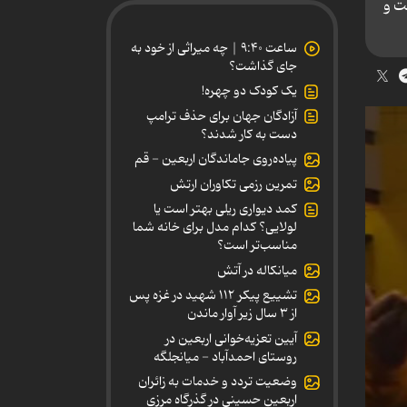
ت و
ساعت ۹:۴۰ | چه میراثی از خود به
جای گذاشت؟
یک کودک دو چهره!
آزادگان جهان برای حذف ترامپ
دست به کار شدند؟
پیاده‌روی جاماندگان اربعین - قم
تمرین رزمی تکاوران ارتش
کمد دیواری ریلی بهتر است یا
لولایی؟ کدام مدل برای خانه شما
مناسب‌تر است؟
میانکاله در آتش
تشییع پیکر ۱۱۲ شهید در غزه پس
از ۳ سال زیر آوار ماندن
آیین تعزیه‌خوانی اربعین در
روستای احمدآباد - میانجلگه
وضعیت تردد و خدمات به زائران
اربعین حسینی در گذرگاه مرزی