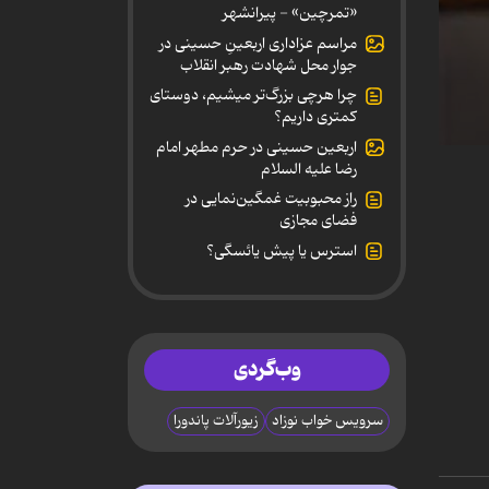
«تمرچین» - پیرانشهر
مراسم عزاداری اربعینِ حسینی در
جوار محل شهادت رهبر انقلاب
چرا هرچی بزرگ‌تر میشیم، دوستای
کمتری داریم؟
اربعین حسینی در حرم مطهر امام
0
رضا علیه السلام
secon
of
راز محبوبیت غمگین‌نمایی در
32
فضای مجازی
minut
28
استرس یا پیش یائسگی؟
secon
90%
وب‌گردی
سرویس خواب نوزاد
زیورآلات پاندورا