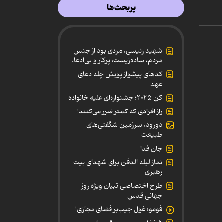
پربحث‌ها
شهید رئیسی، مردی بود از جنس
مردم، ساده‌زیست، پرکار و بی‌ادعا.
کدهای پیشواز پویش چله دعای
عهد
کن ۲۰۲۵؛ جشنواره‌ای علیه خانواده
راز افرادی که کمتر ضرر می‌کنند!
دورود، سرزمین شگفتی‌های
طبیعت
جان فدا
نماز لیله الدفن برای شهدای بیت
رهبری
طرح اختصاصی تبیان ویژه روز
جهانی قدس
فومو؛ غول جیب‌بر فضای مجازی!