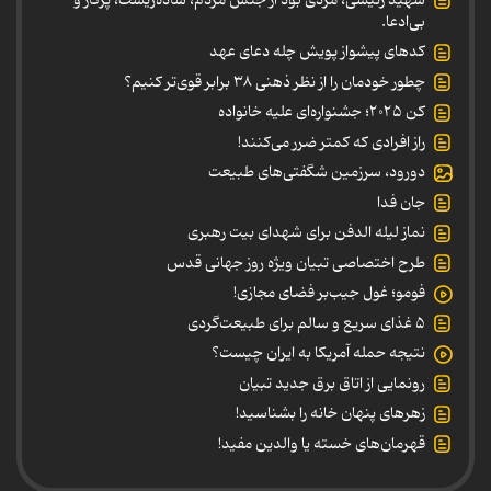
بی‌ادعا.
کدهای پیشواز پویش چله دعای عهد
چطور خودمان را از نظر ذهنی ۳۸ برابر قوی‌تر کنیم؟
کن ۲۰۲۵؛ جشنواره‌ای علیه خانواده
راز افرادی که کمتر ضرر می‌کنند!
دورود، سرزمین شگفتی‌های طبیعت
جان فدا
نماز لیله الدفن برای شهدای بیت رهبری
طرح اختصاصی تبیان ویژه روز جهانی قدس
فومو؛ غول جیب‌بر فضای مجازی!
۵ غذای سریع و سالم برای طبیعت‌گردی
نتیجه حمله آمریکا به ایران چیست؟
رونمایی از اتاق برق جدید تبیان
زهرهای پنهان خانه را بشناسید!
قهرمان‌های خسته یا والدین مفید!