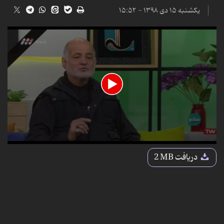
یکشنبه ۱۵ دی ۱۳۹۸ - ۱۵:۵۲
0
seconds
دریافت
2 MB
of
1
minute,
48
seconds