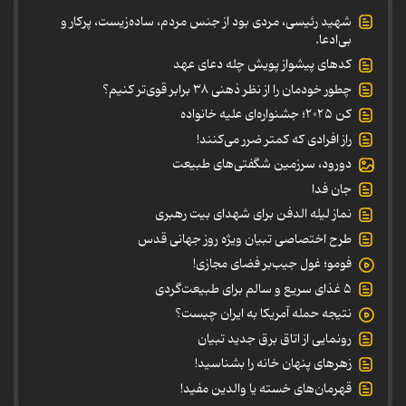
شهید رئیسی، مردی بود از جنس مردم، ساده‌زیست، پرکار و
بی‌ادعا.
کدهای پیشواز پویش چله دعای عهد
چطور خودمان را از نظر ذهنی ۳۸ برابر قوی‌تر کنیم؟
کن ۲۰۲۵؛ جشنواره‌ای علیه خانواده
راز افرادی که کمتر ضرر می‌کنند!
دورود، سرزمین شگفتی‌های طبیعت
جان فدا
نماز لیله الدفن برای شهدای بیت رهبری
طرح اختصاصی تبیان ویژه روز جهانی قدس
فومو؛ غول جیب‌بر فضای مجازی!
۵ غذای سریع و سالم برای طبیعت‌گردی
نتیجه حمله آمریکا به ایران چیست؟
رونمایی از اتاق برق جدید تبیان
زهرهای پنهان خانه را بشناسید!
قهرمان‌های خسته یا والدین مفید!