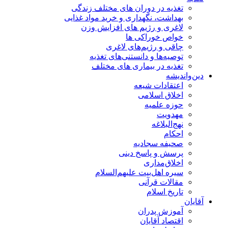
تغذیه در دوران های مختلف زندگی
بهداشت، نگهداری و خرید مواد غذایی
لاغری و رژیم های افزایش وزن
خواص خوراكی ها
چاقی و رژیم‌های لاغری
توصیه‌ها و دانستنی‌های تغذیه
تغذیه در بیماری های مختلف
دین‌واندیشه
اعتقادات شیعه
اخلاق اسلامی
حوزه علمیه
مهدویت
نهج‌البلاغه
احکام
صحیفه سجادیه
پرسش و پاسخ دینی
اخلاق‌مداری
سیره اهل‌بیت علیهم‌السلام
مقالات قرآنی
تاریخ اسلام
آقایان
آموزش پدران
اقتصاد آقایان