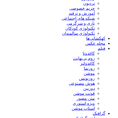
نردبون
حریم خصوصی
آموزش و ترفند
شبکه های اجتماعی
بازی و سرگرمی
تکنولوژی کودکان
تکنولوژی سالمندان
کهکشانی‌ها
مجله عکس
فیلم
کاغذوتا
زوم بی‌نهایت
کاغذولنز
روزنما
موشن
روزنویس
هوش مصنوعی
دوربین
فونت موشن
متن مصور
ویژه استوری
استاپ موشن
گرافیک