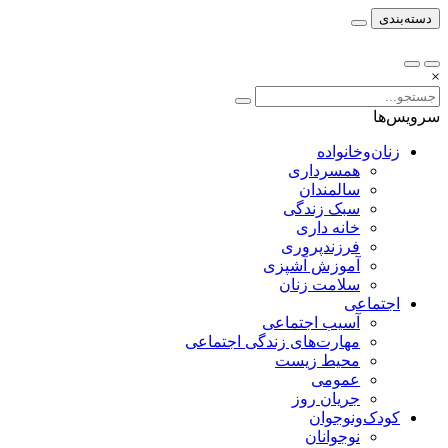
دسته‌بندی
×
سرویس‌ها
زنان‌وخانواده
همسرداری
سالمندان
سبک زندگی
خانه داری
فرزندپروری
آموزش آشپزی
سلامت زنان
اجتماعی
آسیب اجتماعی
مهارت‌های زندگی اجتماعی
محیط زیست
عمومی
جریان روز
کودک‌ونوجوان
نوجوانان