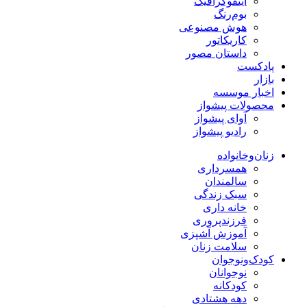
اینفوگرافیک
بوم‌رنگ
هوش مصنوعی
کاریکاتور
داستان مصور
پادکست
بازار
اخبار موسسه
محصولات پیشواز
آوای پیشواز
رادیو پیشواز
زنان‌وخانواده
همسرداری
سالمندان
سبک زندگی
خانه داری
فرزندپروری
آموزش آشپزی
سلامت زنان
کودک‌ونوجوان
نوجوانان
کودکانه
دهه هشتادی