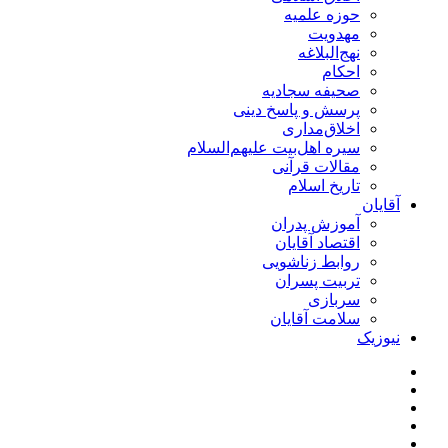
حوزه علمیه
مهدویت
نهج‌البلاغه
احکام
صحیفه سجادیه
پرسش و پاسخ دینی
اخلاق‌مداری
سیره اهل‌بیت علیهم‌السلام
مقالات قرآنی
تاریخ اسلام
آقایان
آموزش پدران
اقتصاد آقایان
روابط زناشویی
تربیت پسران
سربازی
سلامت آقایان
نیوزیک