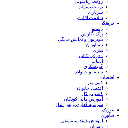
روابط زناشویی
تربیت پسران
سربازی
سلامت آقایان
فرهنگی
رسانه
زنگ نگارش
تلویزیون و نمایش خانگی
نام آوران
هنری
معرفی کتاب
ادبیات
گردشگری
سینما و خانواده
اقتصادی
کیف پول
اقتصاد خانواده
کسب و کار
آموزش مالی کودکان
سرمایه گذاری و پس انداز
نیوزیک
فناوری
آموزش هوش‌مصنوعی
رمز ارز