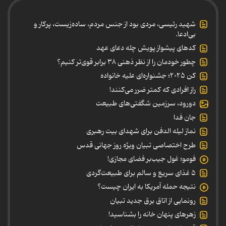
شهید رئیسی، مردی بود از جنس مردم، ساده‌زیست، پرکار و
بی‌ادعا.
کدهای پیشواز پویش چله دعای عهد
چطور خودمان را از نظر ذهنی ۳۸ برابر قوی‌تر کنیم؟
کن ۲۰۲۵؛ جشنواره‌ای علیه خانواده
راز افرادی که کمتر ضرر می‌کنند!
دورود، سرزمین شگفتی‌های طبیعت
جان فدا
نماز لیله الدفن برای شهدای بیت رهبری
طرح اختصاصی تبیان ویژه روز جهانی قدس
فومو؛ غول جیب‌بر فضای مجازی!
۵ غذای سریع و سالم برای طبیعت‌گردی
نتیجه حمله آمریکا به ایران چیست؟
رونمایی از اتاق برق جدید تبیان
زهرهای پنهان خانه را بشناسید!