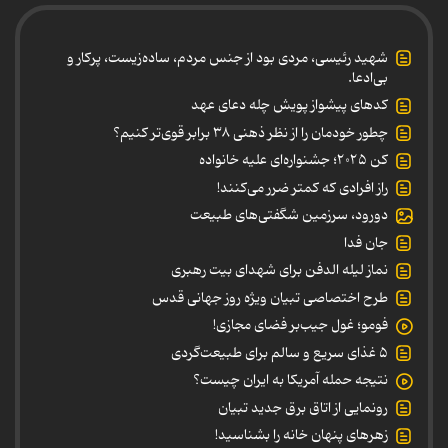
شهید رئیسی، مردی بود از جنس مردم، ساده‌زیست، پرکار و
بی‌ادعا.
کدهای پیشواز پویش چله دعای عهد
چطور خودمان را از نظر ذهنی ۳۸ برابر قوی‌تر کنیم؟
کن ۲۰۲۵؛ جشنواره‌ای علیه خانواده
راز افرادی که کمتر ضرر می‌کنند!
دورود، سرزمین شگفتی‌های طبیعت
جان فدا
نماز لیله الدفن برای شهدای بیت رهبری
طرح اختصاصی تبیان ویژه روز جهانی قدس
فومو؛ غول جیب‌بر فضای مجازی!
۵ غذای سریع و سالم برای طبیعت‌گردی
نتیجه حمله آمریکا به ایران چیست؟
رونمایی از اتاق برق جدید تبیان
زهرهای پنهان خانه را بشناسید!