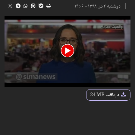
دوشنبه ۲ دی ۱۳۹۸ - ۱۴:۰۶
0
seconds
دریافت
24 MB
of
12
minutes,
46
seconds