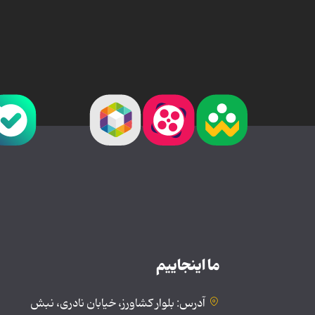
ما اینجاییم
آدرس: بلوار کشاورز، خیابان نادری، نبش