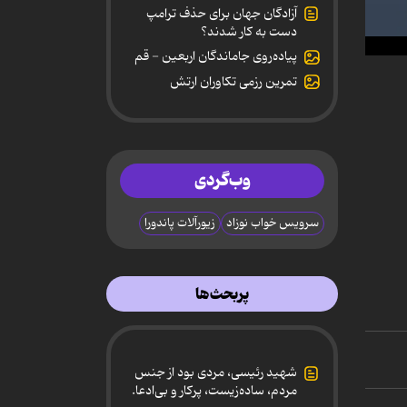
آزادگان جهان برای حذف ترامپ
دست به کار شدند؟
پیاده‌روی جاماندگان اربعین - قم
0
secon
تمرین رزمی تکاوران ارتش
of
4
minut
17
secon
90%
وب‌گردی
سرویس خواب نوزاد
زیورآلات پاندورا
پربحث‌ها
شهید رئیسی، مردی بود از جنس
مردم، ساده‌زیست، پرکار و بی‌ادعا.