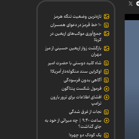
تازه‌ترین وضعیت تنگه هرمز
۱۰ خط قرمز در دعوای همسران
جمع‌آوری موکب‌های اربعین در
کربلا
بازگشت زوار اربعین حسینی از مرز
مهران
شاه کلید دوستی با حضرت امیر
اوکراین سند منگوله‌دار آمریکا!
آگاهی بدون فرسودگی
فرمول شکست پنتاگون
افشای اطلاعات برای ترور بارون
ترامپ
نجات از غرق شدگی
ساعت ۹:۴۰ | چه میراثی از خود به
جای گذاشت؟
یک کودک دو چهره!