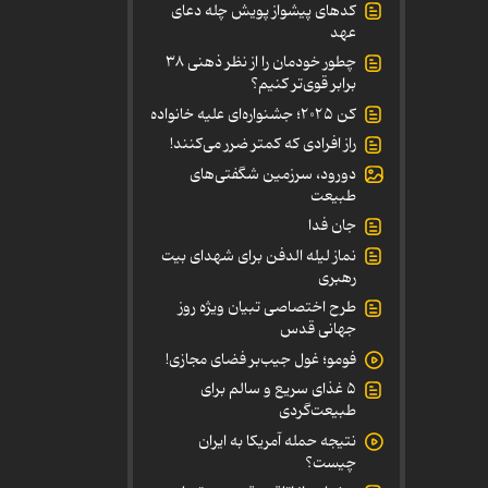
کدهای پیشواز پویش چله دعای
عهد
چطور خودمان را از نظر ذهنی ۳۸
برابر قوی‌تر کنیم؟
کن ۲۰۲۵؛ جشنواره‌ای علیه خانواده
راز افرادی که کمتر ضرر می‌کنند!
دورود، سرزمین شگفتی‌های
طبیعت
جان فدا
نماز لیله الدفن برای شهدای بیت
رهبری
طرح اختصاصی تبیان ویژه روز
جهانی قدس
فومو؛ غول جیب‌بر فضای مجازی!
۵ غذای سریع و سالم برای
طبیعت‌گردی
نتیجه حمله آمریکا به ایران
چیست؟