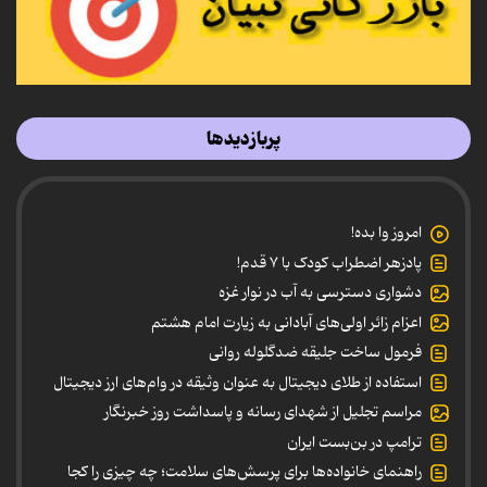
پربازدیدها
امروز وا بده!
پادزهر اضطراب کودک با ۷ قدم!
دشواری دسترسی به آب در نوار غزه
اعزام زائر اولی‌های آبادانی به زیارت امام هشتم
فرمول ساخت جلیقه ضدگلوله روانی
استفاده از طلای دیجیتال به عنوان وثیقه در وام‌های ارز دیجیتال
مراسم تجلیل از شهدای رسانه و پاسداشت روز خبرنگار
ترامپ در بن‌بست ایران
راهنمای خانواده‌ها برای پرسش‌های سلامت؛ چه چیزی را کجا