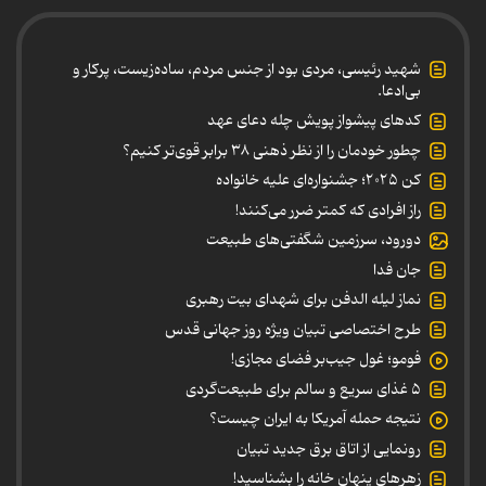
شهید رئیسی، مردی بود از جنس مردم، ساده‌زیست، پرکار و
بی‌ادعا.
کدهای پیشواز پویش چله دعای عهد
چطور خودمان را از نظر ذهنی ۳۸ برابر قوی‌تر کنیم؟
کن ۲۰۲۵؛ جشنواره‌ای علیه خانواده
راز افرادی که کمتر ضرر می‌کنند!
دورود، سرزمین شگفتی‌های طبیعت
جان فدا
نماز لیله الدفن برای شهدای بیت رهبری
طرح اختصاصی تبیان ویژه روز جهانی قدس
فومو؛ غول جیب‌بر فضای مجازی!
۵ غذای سریع و سالم برای طبیعت‌گردی
نتیجه حمله آمریکا به ایران چیست؟
رونمایی از اتاق برق جدید تبیان
زهرهای پنهان خانه را بشناسید!