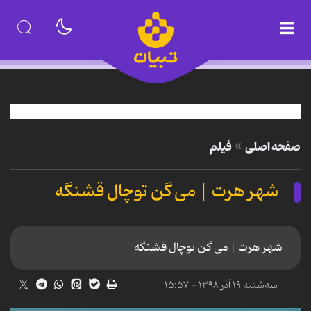
صفحه اصلی
فیلم
شهر هرت | می گن توچال قشنگه
شهر هرت | می گن توچال قشنگه
سه‌شنبه ۱۹ آذر ۱۳۹۸ - ۱۵:۵۷