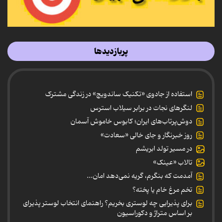
پربازدیدها
استفاده از جادوی «تکنیک ساندویچ» در زندگی مشترک
لنگرهای نجات در برابر سیلاب استرس
دوش‌پرتاب‌های ایران؛ کابوس خاموش آسمان
روز خبرنگار و جای خالی «سعادت»
در مسیر تولد ابریشم
تالاب «عینک»
آمدمت که بنگرم، گریه نمی‌دهد امان...
تخم مرغ خام یا پخته؟
برای پذیرایی چه لوستری بخریم؟ راهنمای انتخاب لوستر پذیرای
بر اساس متراژ و دکوراسیون