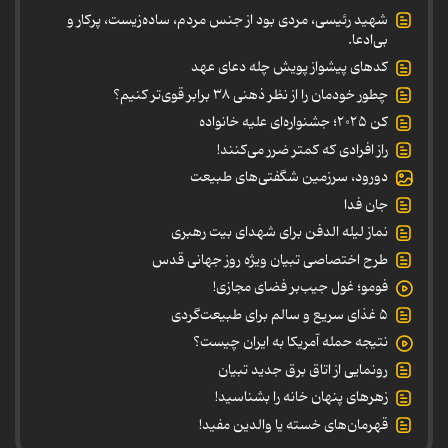
شهید رئیسی، مردی بود از جنس مردم، ساده‌زیست، پرکار و
بی‌ادعا.
کدهای پیشواز پویش چله دعای عهد
چطور خودمان را از نظر ذهنی ۳۸ برابر قوی‌تر کنیم؟
کن ۲۰۲۵؛ جشنواره‌ای علیه خانواده
راز افرادی که کمتر ضرر می‌کنند!
دورود، سرزمین شگفتی‌های طبیعت
جان فدا
نماز لیله الدفن برای شهدای بیت رهبری
طرح اختصاصی تبیان ویژه روز جهانی قدس
فومو؛ غول جیب‌بر فضای مجازی!
۵ غذای سریع و سالم برای طبیعت‌گردی
نتیجه حمله آمریکا به ایران چیست؟
رونمایی از اتاق برق جدید تبیان
زهرهای پنهان خانه را بشناسید!
قهرمان‌های خسته یا والدین مفید!