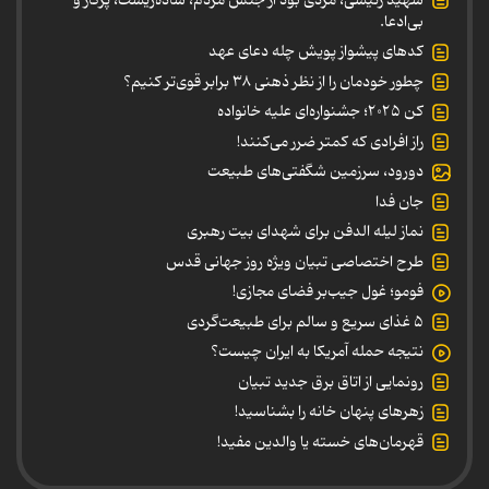
بی‌ادعا.
کدهای پیشواز پویش چله دعای عهد
چطور خودمان را از نظر ذهنی ۳۸ برابر قوی‌تر کنیم؟
کن ۲۰۲۵؛ جشنواره‌ای علیه خانواده
راز افرادی که کمتر ضرر می‌کنند!
دورود، سرزمین شگفتی‌های طبیعت
جان فدا
نماز لیله الدفن برای شهدای بیت رهبری
طرح اختصاصی تبیان ویژه روز جهانی قدس
فومو؛ غول جیب‌بر فضای مجازی!
۵ غذای سریع و سالم برای طبیعت‌گردی
نتیجه حمله آمریکا به ایران چیست؟
رونمایی از اتاق برق جدید تبیان
زهرهای پنهان خانه را بشناسید!
قهرمان‌های خسته یا والدین مفید!