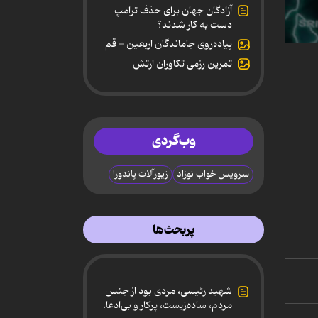
آزادگان جهان برای حذف ترامپ
دست به کار شدند؟
پیاده‌روی جاماندگان اربعین - قم
0
secon
تمرین رزمی تکاوران ارتش
of
12
secon
90%
وب‌گردی
سرویس خواب نوزاد
زیورآلات پاندورا
پربحث‌ها
شهید رئیسی، مردی بود از جنس
مردم، ساده‌زیست، پرکار و بی‌ادعا.