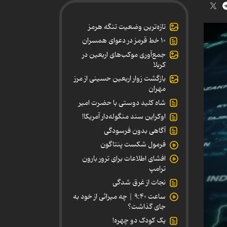
تازه‌ترین وضعیت تنگه هرمز
۱۰ خط قرمز در دعوای همسران
جمع‌آوری موکب‌های اربعین در
کربلا
بازگشت زوار اربعین حسینی از مرز
مهران
شاه کلید دوستی با حضرت امیر
اوکراین سند منگوله‌دار آمریکا!
آگاهی بدون فرسودگی
فرمول شکست پنتاگون
افشای اطلاعات برای ترور بارون
ترامپ
نجات از غرق شدگی
ساعت ۹:۴۰ | چه میراثی از خود به
جای گذاشت؟
یک کودک دو چهره!