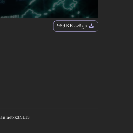
دریافت
989 KB