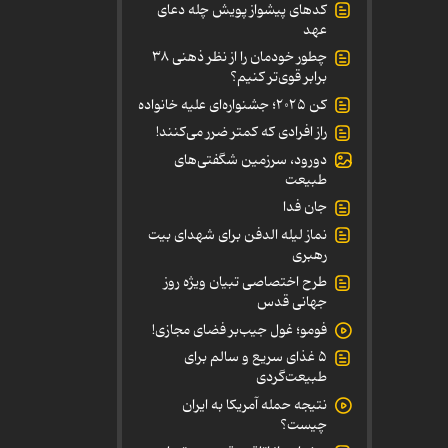
کدهای پیشواز پویش چله دعای
عهد
چطور خودمان را از نظر ذهنی ۳۸
برابر قوی‌تر کنیم؟
کن ۲۰۲۵؛ جشنواره‌ای علیه خانواده
راز افرادی که کمتر ضرر می‌کنند!
دورود، سرزمین شگفتی‌های
طبیعت
جان فدا
نماز لیله الدفن برای شهدای بیت
رهبری
طرح اختصاصی تبیان ویژه روز
جهانی قدس
فومو؛ غول جیب‌بر فضای مجازی!
۵ غذای سریع و سالم برای
طبیعت‌گردی
نتیجه حمله آمریکا به ایران
چیست؟