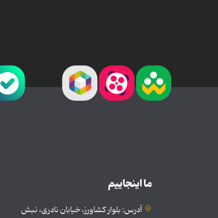
ما اینجاییم
آدرس: بلوار کشاورز، خیابان نادری، نبش