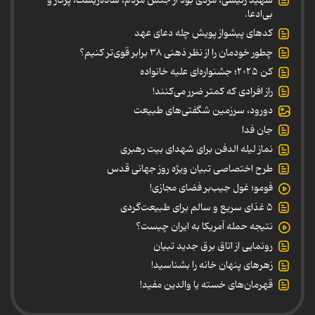
بی‌ادعا.
کدهای پیشواز پویش چله دعای عهد
چطور خودمان را از نظر ذهنی ۳۸ برابر قوی‌تر کنیم؟
کن ۲۰۲۵؛ جشنواره‌ای علیه خانواده
راز افرادی که کمتر ضرر می‌کنند!
دورود، سرزمین شگفتی‌های طبیعت
جان فدا
نماز لیله الدفن برای شهدای بیت رهبری
طرح اختصاصی تبیان ویژه روز جهانی قدس
فومو؛ غول جیب‌بر فضای مجازی!
۵ غذای سریع و سالم برای طبیعت‌گردی
نتیجه حمله آمریکا به ایران چیست؟
رونمایی از اتاق برق جدید تبیان
زهرهای پنهان خانه را بشناسید!
قهرمان‌های خسته یا والدین مفید!