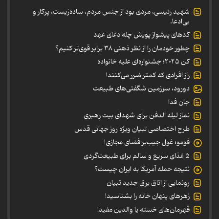
شهید رئیسی، مردی بود از جنس مردم، ساده‌زیست، پرکار و
بی‌ادعا.
کدهای پیشواز پویش چله دعای عهد
چطور خودمان را از نظر ذهنی ۳۸ برابر قوی‌تر کنیم؟
کن ۲۰۲۵؛ جشنواره‌ای علیه خانواده
راز افرادی که کمتر ضرر می‌کنند!
دورود، سرزمین شگفتی‌های طبیعت
جان فدا
نماز لیله الدفن برای شهدای بیت رهبری
طرح اختصاصی تبیان ویژه روز جهانی قدس
فومو؛ غول جیب‌بر فضای مجازی!
۵ غذای سریع و سالم برای طبیعت‌گردی
نتیجه حمله آمریکا به ایران چیست؟
رونمایی از اتاق برق جدید تبیان
زهرهای پنهان خانه را بشناسید!
قهرمان‌های خسته یا والدین مفید!