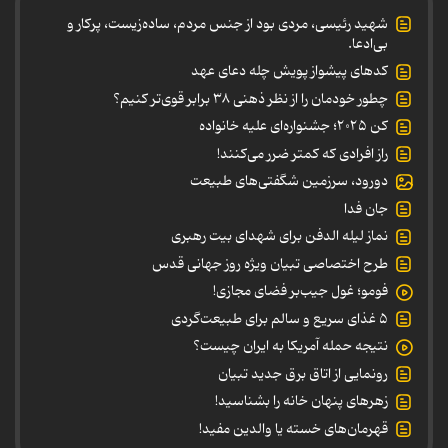
شهید رئیسی، مردی بود از جنس مردم، ساده‌زیست، پرکار و
بی‌ادعا.
کدهای پیشواز پویش چله دعای عهد
چطور خودمان را از نظر ذهنی ۳۸ برابر قوی‌تر کنیم؟
کن ۲۰۲۵؛ جشنواره‌ای علیه خانواده
راز افرادی که کمتر ضرر می‌کنند!
دورود، سرزمین شگفتی‌های طبیعت
جان فدا
نماز لیله الدفن برای شهدای بیت رهبری
طرح اختصاصی تبیان ویژه روز جهانی قدس
فومو؛ غول جیب‌بر فضای مجازی!
۵ غذای سریع و سالم برای طبیعت‌گردی
نتیجه حمله آمریکا به ایران چیست؟
رونمایی از اتاق برق جدید تبیان
زهرهای پنهان خانه را بشناسید!
قهرمان‌های خسته یا والدین مفید!