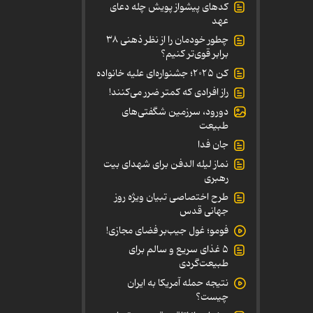
کدهای پیشواز پویش چله دعای
عهد
چطور خودمان را از نظر ذهنی ۳۸
برابر قوی‌تر کنیم؟
کن ۲۰۲۵؛ جشنواره‌ای علیه خانواده
راز افرادی که کمتر ضرر می‌کنند!
دورود، سرزمین شگفتی‌های
طبیعت
جان فدا
نماز لیله الدفن برای شهدای بیت
رهبری
طرح اختصاصی تبیان ویژه روز
جهانی قدس
فومو؛ غول جیب‌بر فضای مجازی!
۵ غذای سریع و سالم برای
طبیعت‌گردی
نتیجه حمله آمریکا به ایران
چیست؟