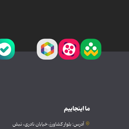
ما اینجاییم
آدرس: بلوار کشاورز، خیابان نادری، نبش