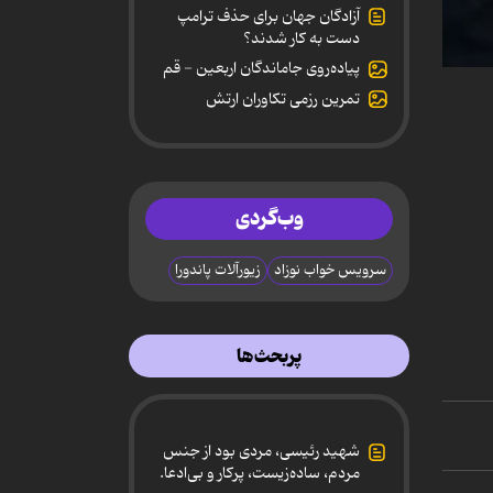
آزادگان جهان برای حذف ترامپ
دست به کار شدند؟
پیاده‌روی جاماندگان اربعین - قم
0
secon
تمرین رزمی تکاوران ارتش
of
8
minut
40
secon
90%
وب‌گردی
سرویس خواب نوزاد
زیورآلات پاندورا
پربحث‌ها
شهید رئیسی، مردی بود از جنس
مردم، ساده‌زیست، پرکار و بی‌ادعا.