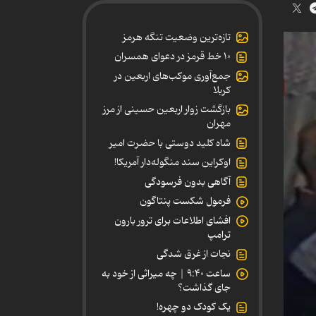
تازه‌ترین وضعیت تنگه هرمز
۱۰ خط قرمز در دعوای همسران
جمع‌آوری موکب‌های اربعین در
کربلا
بازگشت زوار اربعین حسینی از مرز
مهران
شاه کلید دوستی با حضرت امیر
اوکراین سند منگوله‌دار آمریکا!
آگاهی بدون فرسودگی
فرمول شکست پنتاگون
افشای اطلاعات برای ترور بارون
ترامپ
نجات از غرق شدگی
ساعت ۹:۴۰ | چه میراثی از خود به
جای گذاشت؟
یک کودک دو چهره!