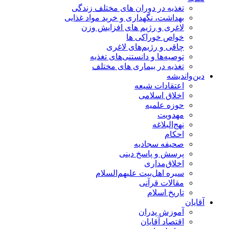
تغذیه در دوران های مختلف زندگی
بهداشت، نگهداری و خرید مواد غذایی
لاغری و رژیم های افزایش وزن
خواص خوراكی ها
چاقی و رژیم‌های لاغری
توصیه‌ها و دانستنی‌های تغذیه
تغذیه در بیماری های مختلف
دین‌واندیشه
اعتقادات شیعه
اخلاق اسلامی
حوزه علمیه
مهدویت
نهج‌البلاغه
احکام
صحیفه سجادیه
پرسش و پاسخ دینی
اخلاق‌مداری
سیره اهل‌بیت علیهم‌السلام
مقالات قرآنی
تاریخ اسلام
آقایان
آموزش پدران
اقتصاد آقایان