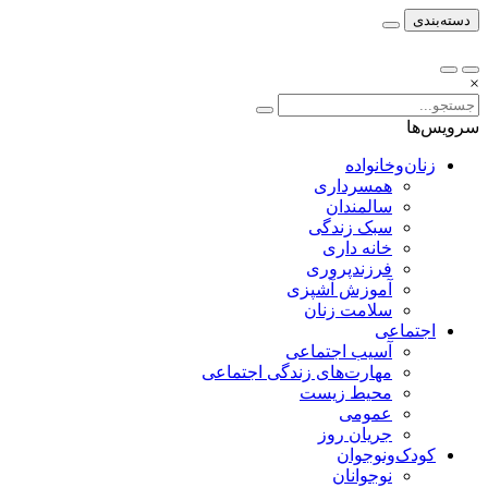
دسته‌بندی
×
سرویس‌ها
زنان‌وخانواده
همسرداری
سالمندان
سبک زندگی
خانه داری
فرزندپروری
آموزش آشپزی
سلامت زنان
اجتماعی
آسیب اجتماعی
مهارت‌های زندگی اجتماعی
محیط زیست
عمومی
جریان روز
کودک‌ونوجوان
نوجوانان