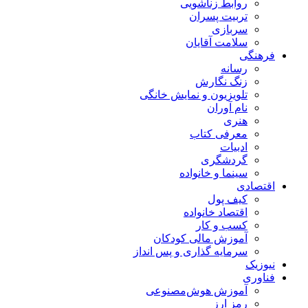
روابط زناشویی
تربیت پسران
سربازی
سلامت آقایان
فرهنگی
رسانه
زنگ نگارش
تلویزیون و نمایش خانگی
نام آوران
هنری
معرفی کتاب
ادبیات
گردشگری
سینما و خانواده
اقتصادی
کیف پول
اقتصاد خانواده
کسب و کار
آموزش مالی کودکان
سرمایه گذاری و پس انداز
نیوزیک
فناوری
آموزش هوش‌مصنوعی
رمز ارز