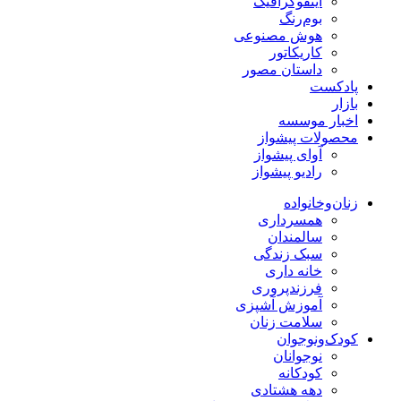
اینفوگرافیک
بوم‌رنگ
هوش مصنوعی
کاریکاتور
داستان مصور
پادکست
بازار
اخبار موسسه
محصولات پیشواز
آوای پیشواز
رادیو پیشواز
زنان‌وخانواده
همسرداری
سالمندان
سبک زندگی
خانه داری
فرزندپروری
آموزش آشپزی
سلامت زنان
کودک‌ونوجوان
نوجوانان
کودکانه
دهه هشتادی