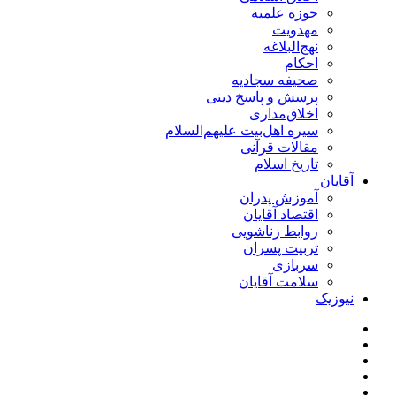
حوزه علمیه
مهدویت
نهج‌البلاغه
احکام
صحیفه سجادیه
پرسش و پاسخ دینی
اخلاق‌مداری
سیره اهل‌بیت علیهم‌السلام
مقالات قرآنی
تاریخ اسلام
آقایان
آموزش پدران
اقتصاد آقایان
روابط زناشویی
تربیت پسران
سربازی
سلامت آقایان
نیوزیک