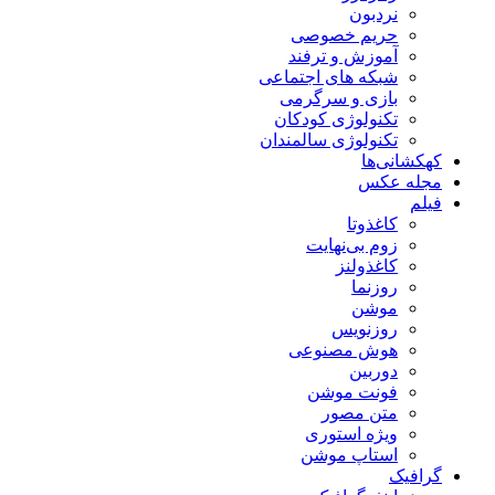
نردبون
حریم خصوصی
آموزش و ترفند
شبکه های اجتماعی
بازی و سرگرمی
تکنولوژی کودکان
تکنولوژی سالمندان
کهکشانی‌ها
مجله عکس
فیلم
کاغذوتا
زوم بی‌نهایت
کاغذولنز
روزنما
موشن
روزنویس
هوش مصنوعی
دوربین
فونت موشن
متن مصور
ویژه استوری
استاپ موشن
گرافیک