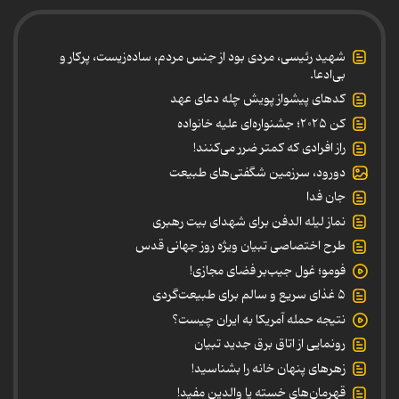
شهید رئیسی، مردی بود از جنس مردم، ساده‌زیست، پرکار و
بی‌ادعا.
کدهای پیشواز پویش چله دعای عهد
کن ۲۰۲۵؛ جشنواره‌ای علیه خانواده
راز افرادی که کمتر ضرر می‌کنند!
دورود، سرزمین شگفتی‌های طبیعت
جان فدا
نماز لیله الدفن برای شهدای بیت رهبری
طرح اختصاصی تبیان ویژه روز جهانی قدس
فومو؛ غول جیب‌بر فضای مجازی!
۵ غذای سریع و سالم برای طبیعت‌گردی
نتیجه حمله آمریکا به ایران چیست؟
رونمایی از اتاق برق جدید تبیان
زهرهای پنهان خانه را بشناسید!
قهرمان‌های خسته یا والدین مفید!