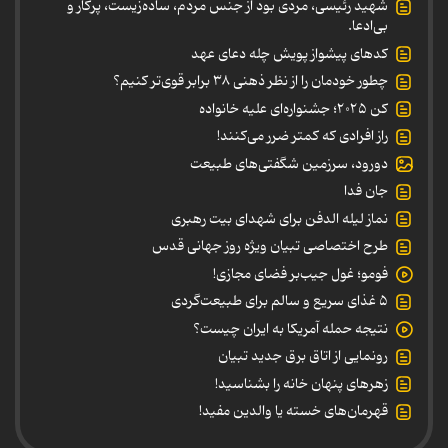
شهید رئیسی، مردی بود از جنس مردم، ساده‌زیست، پرکار و
بی‌ادعا.
کدهای پیشواز پویش چله دعای عهد
چطور خودمان را از نظر ذهنی ۳۸ برابر قوی‌تر کنیم؟
کن ۲۰۲۵؛ جشنواره‌ای علیه خانواده
راز افرادی که کمتر ضرر می‌کنند!
دورود، سرزمین شگفتی‌های طبیعت
جان فدا
نماز لیله الدفن برای شهدای بیت رهبری
طرح اختصاصی تبیان ویژه روز جهانی قدس
فومو؛ غول جیب‌بر فضای مجازی!
۵ غذای سریع و سالم برای طبیعت‌گردی
نتیجه حمله آمریکا به ایران چیست؟
رونمایی از اتاق برق جدید تبیان
زهرهای پنهان خانه را بشناسید!
قهرمان‌های خسته یا والدین مفید!