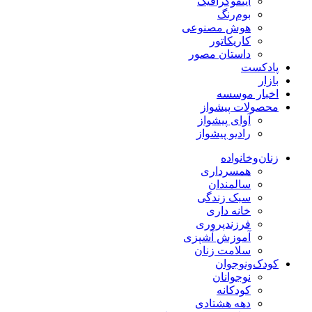
اینفوگرافیک
بوم‌رنگ
هوش مصنوعی
کاریکاتور
داستان مصور
پادکست
بازار
اخبار موسسه
محصولات پیشواز
آوای پیشواز
رادیو پیشواز
زنان‌وخانواده
همسرداری
سالمندان
سبک زندگی
خانه داری
فرزندپروری
آموزش آشپزی
سلامت زنان
کودک‌ونوجوان
نوجوانان
کودکانه
دهه هشتادی