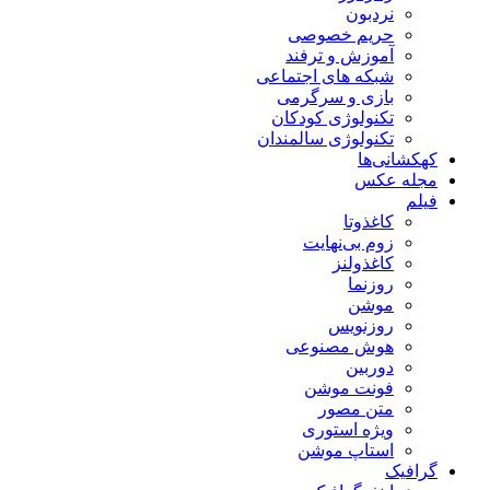
نردبون
حریم خصوصی
آموزش و ترفند
شبکه های اجتماعی
بازی و سرگرمی
تکنولوژی کودکان
تکنولوژی سالمندان
کهکشانی‌ها
مجله عکس
فیلم
کاغذوتا
زوم بی‌نهایت
کاغذولنز
روزنما
موشن
روزنویس
هوش مصنوعی
دوربین
فونت موشن
متن مصور
ویژه استوری
استاپ موشن
گرافیک