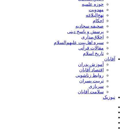
حوزه علمیه
مهدویت
نهج‌البلاغه
احکام
صحیفه سجادیه
پرسش و پاسخ دینی
اخلاق‌مداری
سیره اهل‌بیت علیهم‌السلام
مقالات قرآنی
تاریخ اسلام
آقایان
آموزش پدران
اقتصاد آقایان
روابط زناشویی
تربیت پسران
سربازی
سلامت آقایان
نیوزیک