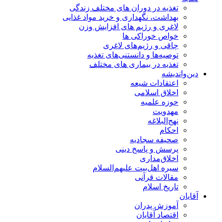
تغذیه در دوران های مختلف زندگی
بهداشت، نگهداری و خرید مواد غذایی
لاغری و رژیم های افزایش وزن
خواص خوراكی ها
چاقی و رژیم‌های لاغری
توصیه‌ها و دانستنی‌های تغذیه
تغذیه در بیماری های مختلف
دین‌واندیشه
اعتقادات شیعه
اخلاق اسلامی
حوزه علمیه
مهدویت
نهج‌البلاغه
احکام
صحیفه سجادیه
پرسش و پاسخ دینی
اخلاق‌مداری
سیره اهل‌بیت علیهم‌السلام
مقالات قرآنی
تاریخ اسلام
آقایان
آموزش پدران
اقتصاد آقایان