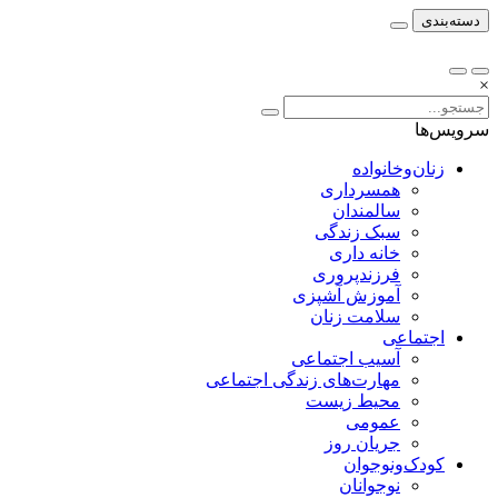
دسته‌بندی
×
سرویس‌ها
زنان‌وخانواده
همسرداری
سالمندان
سبک زندگی
خانه داری
فرزندپروری
آموزش آشپزی
سلامت زنان
اجتماعی
آسیب اجتماعی
مهارت‌های زندگی اجتماعی
محیط زیست
عمومی
جریان روز
کودک‌ونوجوان
نوجوانان