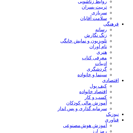
روابط زناشویی
تربیت پسران
سربازی
سلامت آقایان
فرهنگی
رسانه
زنگ نگارش
تلویزیون و نمایش خانگی
نام آوران
هنری
معرفی کتاب
ادبیات
گردشگری
سینما و خانواده
اقتصادی
کیف پول
اقتصاد خانواده
کسب و کار
آموزش مالی کودکان
سرمایه گذاری و پس انداز
نیوزیک
فناوری
آموزش هوش‌مصنوعی
رمز ارز