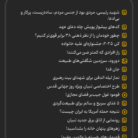
شهید رئیسی، مردی بود از جنس مردم، ساده‌زیست، پرکار و
بی‌ادعا.
کدهای پیشواز پویش چله دعای عهد
چطور خودمان را از نظر ذهنی ۳۸ برابر قوی‌تر کنیم؟
کن ۲۰۲۵؛ جشنواره‌ای علیه خانواده
راز افرادی که کمتر ضرر می‌کنند!
دورود، سرزمین شگفتی‌های طبیعت
جان فدا
نماز لیله الدفن برای شهدای بیت رهبری
طرح اختصاصی تبیان ویژه روز جهانی قدس
فومو؛ غول جیب‌بر فضای مجازی!
۵ غذای سریع و سالم برای طبیعت‌گردی
نتیجه حمله آمریکا به ایران چیست؟
رونمایی از اتاق برق جدید تبیان
زهرهای پنهان خانه را بشناسید!
قهرمان‌های خسته یا والدین مفید!