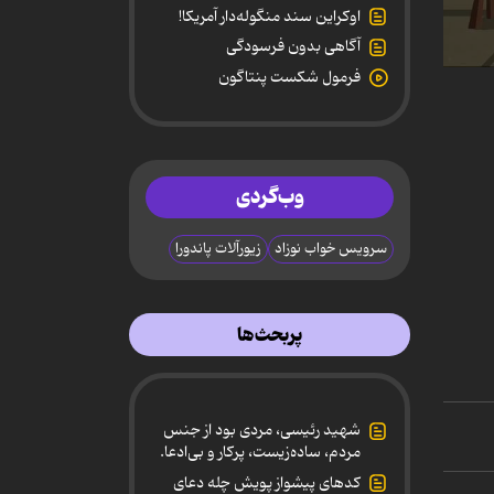
اوکراین سند منگوله‌دار آمریکا!
آگاهی بدون فرسودگی
0
فرمول شکست پنتاگون
secon
of
1
minut
6
secon
وب‌گردی
90%
سرویس خواب نوزاد
زیورآلات پاندورا
پربحث‌ها
شهید رئیسی، مردی بود از جنس
مردم، ساده‌زیست، پرکار و بی‌ادعا.
کدهای پیشواز پویش چله دعای