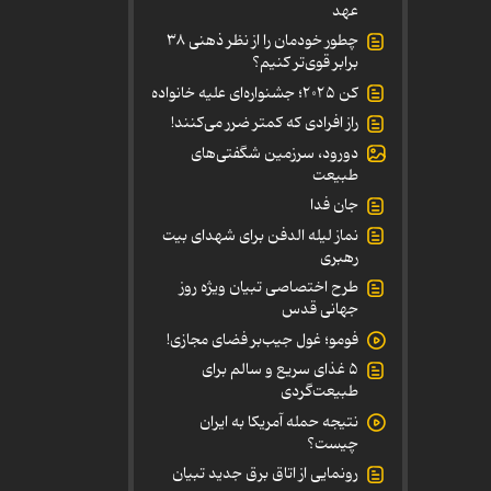
عهد
چطور خودمان را از نظر ذهنی ۳۸
برابر قوی‌تر کنیم؟
کن ۲۰۲۵؛ جشنواره‌ای علیه خانواده
راز افرادی که کمتر ضرر می‌کنند!
دورود، سرزمین شگفتی‌های
طبیعت
جان فدا
نماز لیله الدفن برای شهدای بیت
رهبری
طرح اختصاصی تبیان ویژه روز
جهانی قدس
فومو؛ غول جیب‌بر فضای مجازی!
۵ غذای سریع و سالم برای
طبیعت‌گردی
نتیجه حمله آمریکا به ایران
چیست؟
رونمایی از اتاق برق جدید تبیان