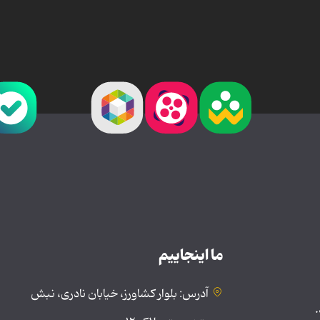
ما اینجاییم
آدرس: بلوار کشاورز، خیابان نادری، نبش
.