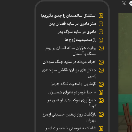
استقلال سالمندان را جدی بگیریم!
هنر مادری در سایه‌ فقدان پدر
مادری در سایه سوگ پدر
راز صمیمیت زوج‌ها
روایت هزاران ساله انسان بر بوم
سنگ و آسمان
اهرام مِروئه در سایه جنگ سودان
جنگل‌های یونان؛ نقاشیِ سوخته‌ی
زمین
تازه‌ترین وضعیت تنگه هرمز
۱۰ خط قرمز در دعوای همسران
جمع‌آوری موکب‌های اربعین در
کربلا
بازگشت زوار اربعین حسینی از مرز
مهران
شاه کلید دوستی با حضرت امیر