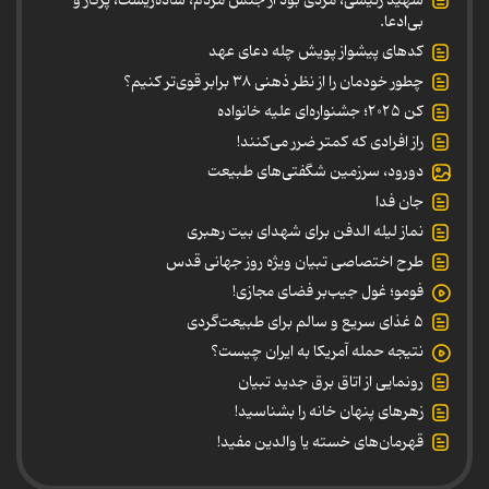
بی‌ادعا.
کدهای پیشواز پویش چله دعای عهد
چطور خودمان را از نظر ذهنی ۳۸ برابر قوی‌تر کنیم؟
کن ۲۰۲۵؛ جشنواره‌ای علیه خانواده
راز افرادی که کمتر ضرر می‌کنند!
دورود، سرزمین شگفتی‌های طبیعت
جان فدا
نماز لیله الدفن برای شهدای بیت رهبری
طرح اختصاصی تبیان ویژه روز جهانی قدس
فومو؛ غول جیب‌بر فضای مجازی!
۵ غذای سریع و سالم برای طبیعت‌گردی
نتیجه حمله آمریکا به ایران چیست؟
رونمایی از اتاق برق جدید تبیان
زهرهای پنهان خانه را بشناسید!
قهرمان‌های خسته یا والدین مفید!