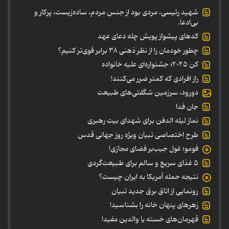
شهید رئیسی، مردی بود از جنس مردم، ساده‌زیست، پرکار و
بی‌ادعا.
کدهای پیشواز پویش چله دعای عهد
چطور خودمان را از نظر ذهنی ۳۸ برابر قوی‌تر کنیم؟
کن ۲۰۲۵؛ جشنواره‌ای علیه خانواده
راز افرادی که کمتر ضرر می‌کنند!
دورود، سرزمین شگفتی‌های طبیعت
جان فدا
نماز لیله الدفن برای شهدای بیت رهبری
طرح اختصاصی تبیان ویژه روز جهانی قدس
فومو؛ غول جیب‌بر فضای مجازی!
۵ غذای سریع و سالم برای طبیعت‌گردی
نتیجه حمله آمریکا به ایران چیست؟
رونمایی از اتاق برق جدید تبیان
زهرهای پنهان خانه را بشناسید!
قهرمان‌های خسته یا والدین مفید!