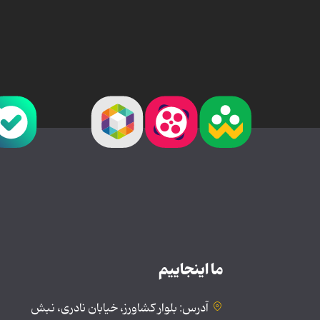
ما اینجاییم
آدرس: بلوار کشاورز، خیابان نادری، نبش