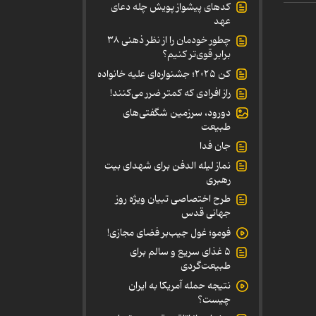
کدهای پیشواز پویش چله دعای
عهد
چطور خودمان را از نظر ذهنی ۳۸
برابر قوی‌تر کنیم؟
کن ۲۰۲۵؛ جشنواره‌ای علیه خانواده
راز افرادی که کمتر ضرر می‌کنند!
دورود، سرزمین شگفتی‌های
طبیعت
جان فدا
نماز لیله الدفن برای شهدای بیت
رهبری
طرح اختصاصی تبیان ویژه روز
جهانی قدس
فومو؛ غول جیب‌بر فضای مجازی!
۵ غذای سریع و سالم برای
طبیعت‌گردی
نتیجه حمله آمریکا به ایران
چیست؟