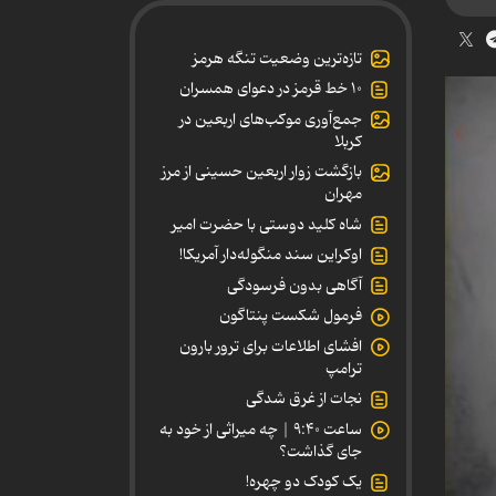
تازه‌ترین وضعیت تنگه هرمز
۱۰ خط قرمز در دعوای همسران
جمع‌آوری موکب‌های اربعین در
کربلا
بازگشت زوار اربعین حسینی از مرز
مهران
شاه کلید دوستی با حضرت امیر
اوکراین سند منگوله‌دار آمریکا!
آگاهی بدون فرسودگی
فرمول شکست پنتاگون
افشای اطلاعات برای ترور بارون
ترامپ
نجات از غرق شدگی
ساعت ۹:۴۰ | چه میراثی از خود به
جای گذاشت؟
یک کودک دو چهره!