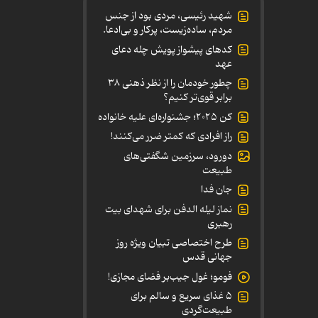
شهید رئیسی، مردی بود از جنس
مردم، ساده‌زیست، پرکار و بی‌ادعا.
کدهای پیشواز پویش چله دعای
عهد
چطور خودمان را از نظر ذهنی ۳۸
برابر قوی‌تر کنیم؟
کن ۲۰۲۵؛ جشنواره‌ای علیه خانواده
راز افرادی که کمتر ضرر می‌کنند!
دورود، سرزمین شگفتی‌های
طبیعت
جان فدا
نماز لیله الدفن برای شهدای بیت
رهبری
طرح اختصاصی تبیان ویژه روز
جهانی قدس
فومو؛ غول جیب‌بر فضای مجازی!
۵ غذای سریع و سالم برای
طبیعت‌گردی