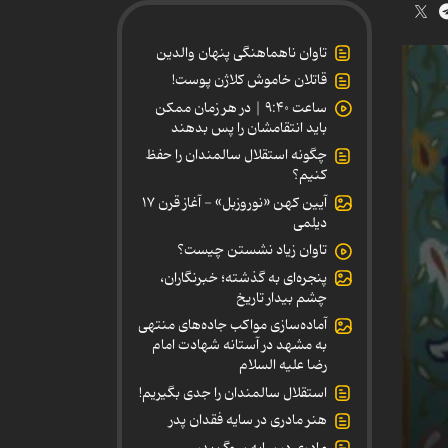
تاوان ناهماهنگی پنهان والدین
قاتلان خاموش کلاژن پوست!
ساعت ۹:۴۰ | در هر زمان ممکن
باید انتقامشان را پس بدهند
چگونه استقلال سالمندان را حفظ
کنیم؟
آیین کهن «نوروزبل» - آغاز قرن ۱۷
دیلمی
تاوان زیاد نشستن چیست؟
پنجره‌ای به گذشته؛ خبرنگاران،
چشم بیدار تاریخ
آماده‌سازی مواکب جاده‌های منتهی
به مشهد در آستانه شهادت امام
رضا علیه السلام
استقلال سالمندان را جدی بگیریم!
هنر مادری در سایه‌ فقدان پدر
مادری در سایه سوگ پدر