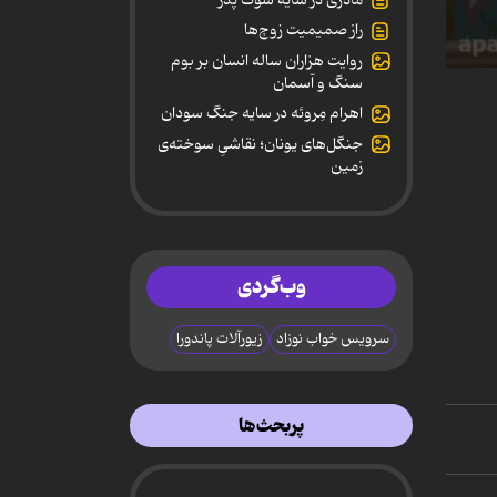
راز صمیمیت زوج‌ها
روایت هزاران ساله انسان بر بوم
0
سنگ و آسمان
secon
of
اهرام مِروئه در سایه جنگ سودان
8
جنگل‌های یونان؛ نقاشیِ سوخته‌ی
minut
14
زمین
secon
90%
وب‌گردی
سرویس خواب نوزاد
زیورآلات پاندورا
پربحث‌ها