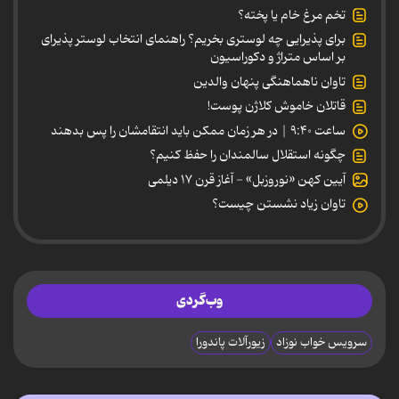
تخم مرغ خام یا پخته؟
برای پذیرایی چه لوستری بخریم؟ راهنمای انتخاب لوستر پذیرای
بر اساس متراژ و دکوراسیون
تاوان ناهماهنگی پنهان والدین
قاتلان خاموش کلاژن پوست!
ساعت ۹:۴۰ | در هر زمان ممکن باید انتقامشان را پس بدهند
چگونه استقلال سالمندان را حفظ کنیم؟
آیین کهن «نوروزبل» - آغاز قرن ۱۷ دیلمی
تاوان زیاد نشستن چیست؟
وب‌گردی
سرویس خواب نوزاد
زیورآلات پاندورا