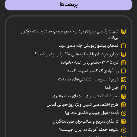
پربحث‌ها
شهید رئیسی، مردی بود از جنس مردم، ساده‌زیست، پرکار و
بی‌ادعا.
کدهای پیشواز پویش چله دعای عهد
چطور خودمان را از نظر ذهنی ۳۸ برابر قوی‌تر کنیم؟
کن ۲۰۲۵؛ جشنواره‌ای علیه خانواده
راز افرادی که کمتر ضرر می‌کنند!
دورود، سرزمین شگفتی‌های طبیعت
جان فدا
نماز لیله الدفن برای شهدای بیت رهبری
طرح اختصاصی تبیان ویژه روز جهانی قدس
فومو؛ غول جیب‌بر فضای مجازی!
۵ غذای سریع و سالم برای طبیعت‌گردی
نتیجه حمله آمریکا به ایران چیست؟