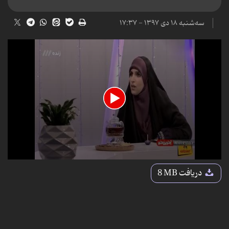
سه‌شنبه ۱۸ دی ۱۳۹۷ - ۱۷:۳۷
0
seconds
دریافت
8 MB
of
4
minutes,
14
seconds