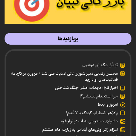
پربازدیدها
توافق مکه زیر ذره‌بین
محسن رضایی دبیر شورای‌عالی امنیت ملی شد / مروری بر کارنامه
فعالیت‌های او داریم
اخبار تلخ؛ مهمات اصلی جنگ شناختی
چرا استخدام نمیشم؟!
امروز وا بده!
پادزهر اضطراب کودک با ۷ قدم!
دشواری دسترسی به آب در نوار غزه
اعزام زائر اولی‌های آبادانی به زیارت امام هشتم