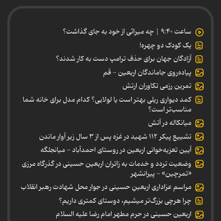
ساعت ۹:۴۰ | چه میراثی از خود به جای گذاشت؟
یک کودک دو چهره!
آزادگان جهان برای حذف ترامپ دست به کار شدند؟
پیاده‌روی جاماندگان اربعین - قم
تمرین رزمی تکاوران ارتش
کمد دیواری ریلی بهتر است یا لولایی؟ کدام مدل برای خانه شما
مناسب‌تر است؟
میانکاله در آتش
تشییع پیکر ۱۱۲ شهید در غزه پس از ۳ سال زیر آوار ماندن
آیین تعزیه‌خوانی اربعین در روستای احمدآباد - میانجلگه
وضعیت تردد و خدمات به زائران اربعین حسینی در گذرگاه مرزی
«تمرچین» - پیرانشهر
مراسم عزاداری اربعینِ حسینی در جوار محل شهادت رهبر انقلاب
چرا هرچی بزرگ‌تر میشیم، دوستای کمتری داریم؟
اربعین حسینی در حرم مطهر امام رضا علیه السلام