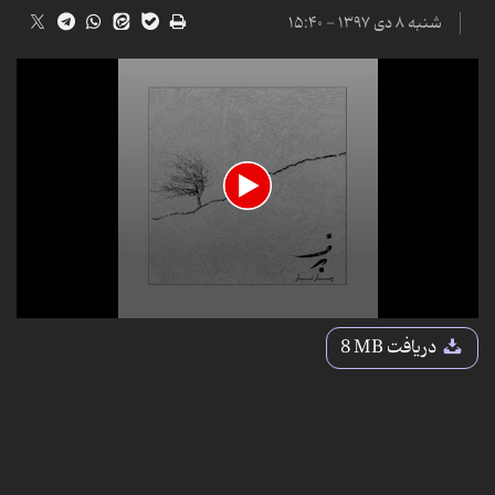
شنبه ۸ دی ۱۳۹۷ - ۱۵:۴۰
0
seconds
دریافت
8 MB
of
3
minutes,
28
seconds