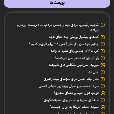
پربحث‌ها
شهید رئیسی، مردی بود از جنس مردم، ساده‌زیست، پرکار و
بی‌ادعا.
کدهای پیشواز پویش چله دعای عهد
چطور خودمان را از نظر ذهنی ۳۸ برابر قوی‌تر کنیم؟
کن ۲۰۲۵؛ جشنواره‌ای علیه خانواده
راز افرادی که کمتر ضرر می‌کنند!
دورود، سرزمین شگفتی‌های طبیعت
جان فدا
نماز لیله الدفن برای شهدای بیت رهبری
طرح اختصاصی تبیان ویژه روز جهانی قدس
فومو؛ غول جیب‌بر فضای مجازی!
۵ غذای سریع و سالم برای طبیعت‌گردی
نتیجه حمله آمریکا به ایران چیست؟
رونمایی از اتاق برق جدید تبیان