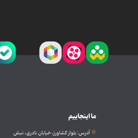
ما اینجاییم
آدرس: بلوار کشاورز، خیابان نادری، نبش