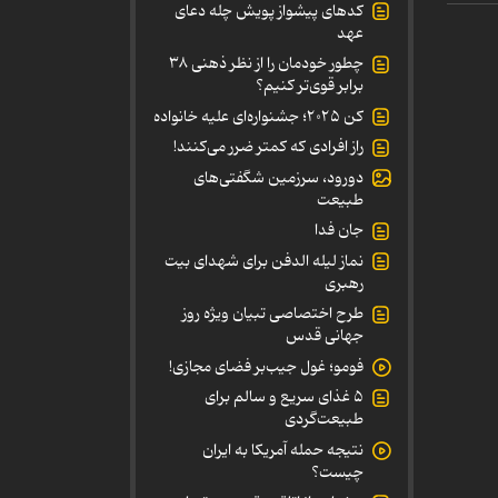
کدهای پیشواز پویش چله دعای
عهد
چطور خودمان را از نظر ذهنی ۳۸
برابر قوی‌تر کنیم؟
کن ۲۰۲۵؛ جشنواره‌ای علیه خانواده
راز افرادی که کمتر ضرر می‌کنند!
دورود، سرزمین شگفتی‌های
طبیعت
جان فدا
نماز لیله الدفن برای شهدای بیت
رهبری
طرح اختصاصی تبیان ویژه روز
جهانی قدس
فومو؛ غول جیب‌بر فضای مجازی!
۵ غذای سریع و سالم برای
طبیعت‌گردی
نتیجه حمله آمریکا به ایران
چیست؟