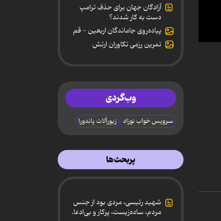
آزادگان جهان برای حذف ترامپ
دست به کار شدند؟
پیاده‌روی جاماندگان اربعین - قم
تمرین رزمی تکاوران ارتش
0
secon
of
1
minut
4
secon
وب‌گردی
90%
سرویس خواب نوزاد
زیورآلات پاندورا
پربحث‌ها
شهید رئیسی، مردی بود از جنس
مردم، ساده‌زیست، پرکار و بی‌ادعا.