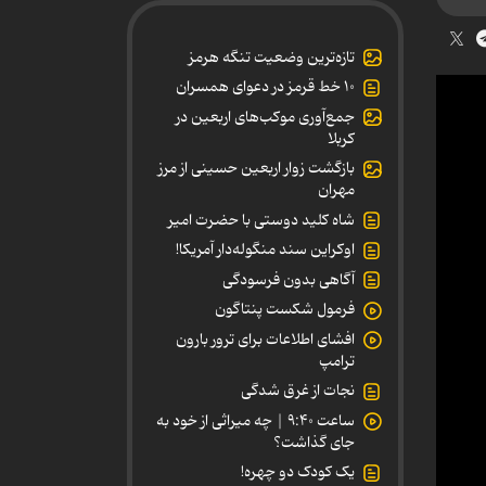
تازه‌ترین وضعیت تنگه هرمز
۱۰ خط قرمز در دعوای همسران
جمع‌آوری موکب‌های اربعین در
کربلا
بازگشت زوار اربعین حسینی از مرز
مهران
شاه کلید دوستی با حضرت امیر
اوکراین سند منگوله‌دار آمریکا!
آگاهی بدون فرسودگی
فرمول شکست پنتاگون
افشای اطلاعات برای ترور بارون
ترامپ
نجات از غرق شدگی
ساعت ۹:۴۰ | چه میراثی از خود به
جای گذاشت؟
یک کودک دو چهره!