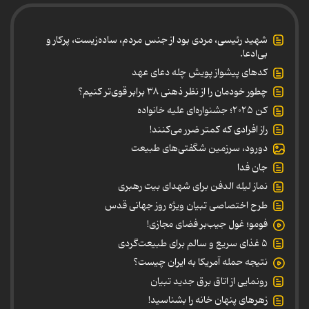
شهید رئیسی، مردی بود از جنس مردم، ساده‌زیست، پرکار و
بی‌ادعا.
کدهای پیشواز پویش چله دعای عهد
چطور خودمان را از نظر ذهنی ۳۸ برابر قوی‌تر کنیم؟
کن ۲۰۲۵؛ جشنواره‌ای علیه خانواده
راز افرادی که کمتر ضرر می‌کنند!
دورود، سرزمین شگفتی‌های طبیعت
جان فدا
نماز لیله الدفن برای شهدای بیت رهبری
طرح اختصاصی تبیان ویژه روز جهانی قدس
فومو؛ غول جیب‌بر فضای مجازی!
۵ غذای سریع و سالم برای طبیعت‌گردی
نتیجه حمله آمریکا به ایران چیست؟
رونمایی از اتاق برق جدید تبیان
زهرهای پنهان خانه را بشناسید!