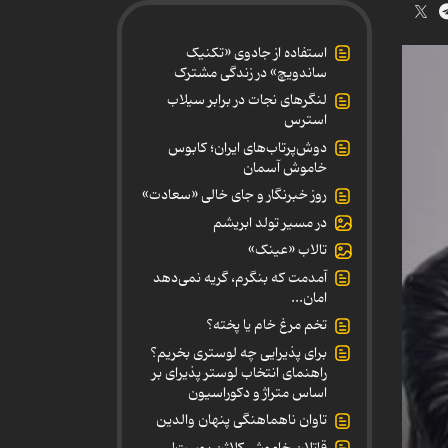
استفاده از جادوی «تکنیک
ساندویچ» در زندگی مشترک
لنگرهای نجات در برابر سیلاب
استرس
دوش‌پرتاب‌های ایران؛ کابوس
خاموش آسمان
روز خبرنگار و جای خالی «سعادت»
در مسیر تولد ابریشم
تالاب «عینک»
آمدمت که بنگرم، گریه نمی‌دهد
امان...
تخم مرغ خام یا پخته؟
برای پذیرایی چه لوستری بخریم؟
راهنمای انتخاب لوستر پذیرای بر
اساس متراژ و دکوراسیون
تاوان ناهماهنگی پنهان والدین
قاتلان خاموش کلاژن پوست!