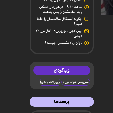
ساعت ۹:۴۰ | در هر زمان ممکن
باید انتقامشان را پس بدهند
0
چگونه استقلال سالمندان را حفظ
secon
کنیم؟
of
2
آیین کهن «نوروزبل» - آغاز قرن ۱۷
minut
دیلمی
13
secon
تاوان زیاد نشستن چیست؟
90%
وب‌گردی
سرویس خواب نوزاد
زیورآلات پاندورا
پربحث‌ها