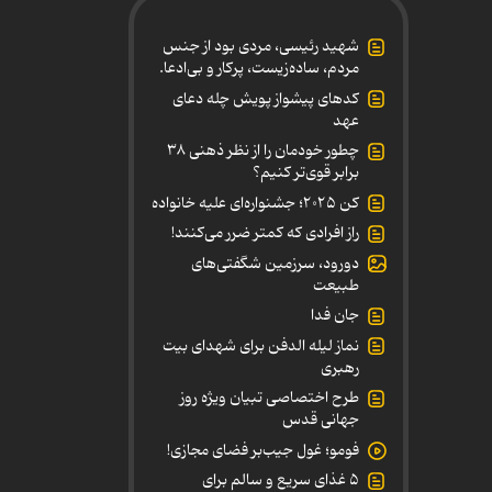
شهید رئیسی، مردی بود از جنس
مردم، ساده‌زیست، پرکار و بی‌ادعا.
کدهای پیشواز پویش چله دعای
عهد
چطور خودمان را از نظر ذهنی ۳۸
برابر قوی‌تر کنیم؟
کن ۲۰۲۵؛ جشنواره‌ای علیه خانواده
راز افرادی که کمتر ضرر می‌کنند!
دورود، سرزمین شگفتی‌های
طبیعت
جان فدا
نماز لیله الدفن برای شهدای بیت
رهبری
طرح اختصاصی تبیان ویژه روز
جهانی قدس
فومو؛ غول جیب‌بر فضای مجازی!
۵ غذای سریع و سالم برای