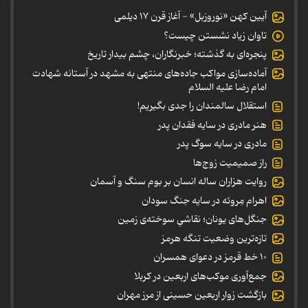
آیین کهن «نوروزبل» - آغاز قرن ۱۷ دیلمی
تاوان زیاد نشستن چیست؟
پنجره‌ای به گذشته؛ خبرنگاران، چشم بیدار تاریخ
آماده‌سازی مواکب جاده‌های منتهی به مشهد در آستانه شهادت
امام رضا علیه السلام
استقلال سالمندان را جدی بگیریم!
هنر مادری در سایه‌ فقدان پدر
مادری در سایه سوگ پدر
راز صمیمیت زوج‌ها
روایت هزاران ساله انسان بر بوم سنگ و آسمان
اهرام مِروئه در سایه جنگ سودان
جنگل‌های یونان؛ نقاشیِ سوخته‌ی زمین
تازه‌ترین وضعیت تنگه هرمز
۱۰ خط قرمز در دعوای همسران
جمع‌آوری موکب‌های اربعین در کربلا
بازگشت زوار اربعین حسینی از مرز مهران