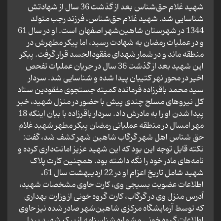
شهید غلام حق‌شناس بعد از گذشت 36 سال از شهادتش
شناسایی شد. شهید غلام حق‌شناس، فرزند رجب متولد
1344 در شهرستان شاهین‌شهر اصفهان است. او در سال 61
و در عملیات رمضان به شهادت رسید، اما پیکر مطهرش در
منطقه ماند و در شمار شهدای مفقودالجسد قرار گرفت. پیکر
این شهید بعد از گذشت 36 سال در جریان عملیات تفحص
اخیر در محور نهر کتیبان پیدا شده و شناسایی شد. سردار
سید محمد باقرزاده فرمانده کمیته جستجوی مفقودین ستاد
کل نیروهای مسلح چندی پیش با حضور در منزل شهید، خبر
پیدا شدن او را به مادرش داد. سردار باقرزاده با بیان اینکه 18
مهر امسال در منطقه عملیاتی رمضان پیکر مطهر شهید غلام
حق شناس اهل شهر گرگاب شاهین شهر کشف شد، گفت:
نکته قابل توجه این بود که این شهید عزیز امانت‌داری کرده و
نامه‌های مادر خود را نگه داشته بود. همچنین کارت پلاک
شهید شامل تاریخ اعزام او در 22 اردیبهشت سال 61،
اطلاعات عضویت بسیجی وی، کارت حاوی مشخصات شهید،
آدرس منزل وی در گرگاب، کارت گروه خونی از وزارت بهداری
که توسط آزمایشگاه مرکزی شاهین‌شهر صادر شده نیز حاوی
اطلاعات گروه خونی و شماره شناسنامه از پیکر شهید پیدا