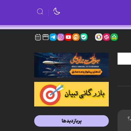
؟
پربازدیدها