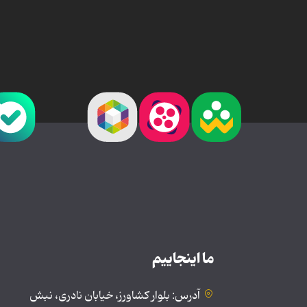
ما اینجاییم
آدرس: بلوار کشاورز، خیابان نادری، نبش