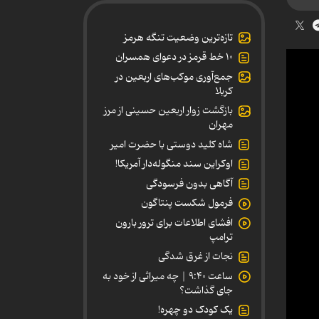
تازه‌ترین وضعیت تنگه هرمز
۱۰ خط قرمز در دعوای همسران
جمع‌آوری موکب‌های اربعین در
کربلا
بازگشت زوار اربعین حسینی از مرز
مهران
شاه کلید دوستی با حضرت امیر
اوکراین سند منگوله‌دار آمریکا!
آگاهی بدون فرسودگی
فرمول شکست پنتاگون
افشای اطلاعات برای ترور بارون
ترامپ
نجات از غرق شدگی
ساعت ۹:۴۰ | چه میراثی از خود به
جای گذاشت؟
یک کودک دو چهره!