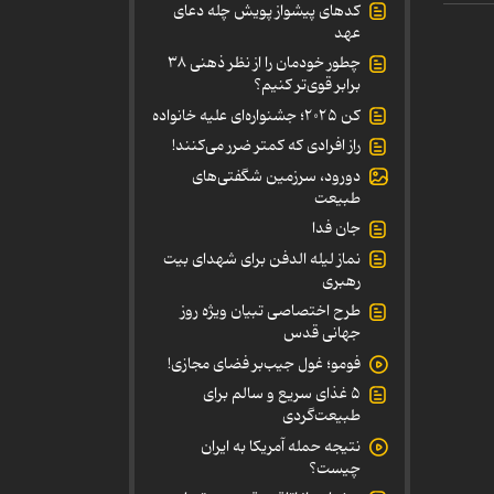
کدهای پیشواز پویش چله دعای
عهد
چطور خودمان را از نظر ذهنی ۳۸
برابر قوی‌تر کنیم؟
کن ۲۰۲۵؛ جشنواره‌ای علیه خانواده
راز افرادی که کمتر ضرر می‌کنند!
دورود، سرزمین شگفتی‌های
طبیعت
جان فدا
نماز لیله الدفن برای شهدای بیت
رهبری
طرح اختصاصی تبیان ویژه روز
جهانی قدس
فومو؛ غول جیب‌بر فضای مجازی!
۵ غذای سریع و سالم برای
طبیعت‌گردی
نتیجه حمله آمریکا به ایران
چیست؟