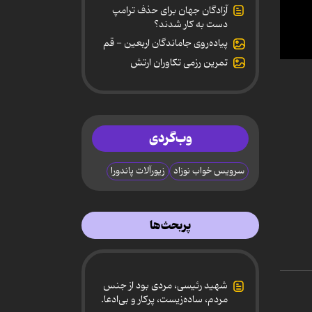
آزادگان جهان برای حذف ترامپ
دست به کار شدند؟
پیاده‌روی جاماندگان اربعین - قم
تمرین رزمی تکاوران ارتش
0
secon
of
4
minut
2
secon
وب‌گردی
90%
سرویس خواب نوزاد
زیورآلات پاندورا
پربحث‌ها
شهید رئیسی، مردی بود از جنس
مردم، ساده‌زیست، پرکار و بی‌ادعا.