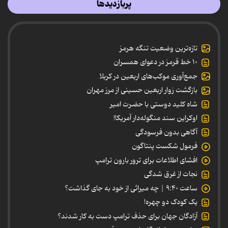
پربازدیدها
تازه‌ترین وضعیت تنگه هرمز
۱۰ خط قرمز در دعوای همسران
جمع‌آوری موکب‌های اربعین در کربلا
بازگشت زوار اربعین حسینی از مرز مهران
شاه کلید دوستی با حضرت امیر
اوکراین سند منگوله‌دار آمریکا!
آگاهی بدون فرسودگی
فرمول شکست پنتاگون
افشای اطلاعات برای ترور بارون ترامپ
نجات از غرق شدگی
ساعت ۹:۴۰ | چه میراثی از خود به جای گذاشت؟
یک کودک دو چهره!
آزادگان جهان برای حذف ترامپ دست به کار شدند؟