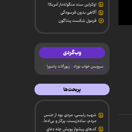
اوکراین سند منگوله‌دار آمریکا!
آگاهی بدون فرسودگی
فرمول شکست پنتاگون
0
secon
of
53
secon
90%
وب‌گردی
سرویس خواب نوزاد
زیورآلات پاندورا
پربحث‌ها
شهید رئیسی، مردی بود از جنس
مردم، ساده‌زیست، پرکار و بی‌ادعا.
کدهای پیشواز پویش چله دعای