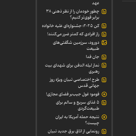
عهد
چطور خودمان را از نظر ذهنی ۳۸
برابر قوی‌تر کنیم؟
کن ۲۰۲۵؛ جشنواره‌ای علیه خانواده
راز افرادی که کمتر ضرر می‌کنند!
دورود، سرزمین شگفتی‌های
طبیعت
جان فدا
نماز لیله الدفن برای شهدای بیت
رهبری
طرح اختصاصی تبیان ویژه روز
جهانی قدس
فومو؛ غول جیب‌بر فضای مجازی!
۵ غذای سریع و سالم برای
طبیعت‌گردی
نتیجه حمله آمریکا به ایران
چیست؟
رونمایی از اتاق برق جدید تبیان