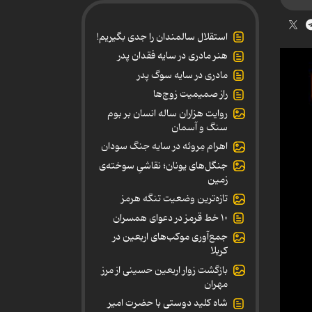
استقلال سالمندان را جدی بگیریم!
هنر مادری در سایه‌ فقدان پدر
مادری در سایه سوگ پدر
راز صمیمیت زوج‌ها
روایت هزاران ساله انسان بر بوم
سنگ و آسمان
اهرام مِروئه در سایه جنگ سودان
جنگل‌های یونان؛ نقاشیِ سوخته‌ی
زمین
تازه‌ترین وضعیت تنگه هرمز
۱۰ خط قرمز در دعوای همسران
جمع‌آوری موکب‌های اربعین در
کربلا
بازگشت زوار اربعین حسینی از مرز
مهران
شاه کلید دوستی با حضرت امیر