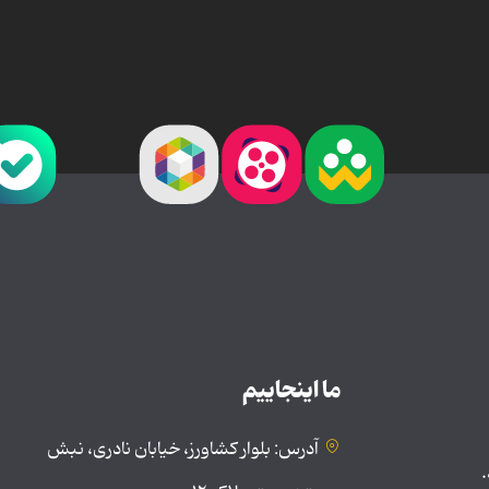
ما اینجاییم
آدرس: بلوار کشاورز، خیابان نادری، نبش
.