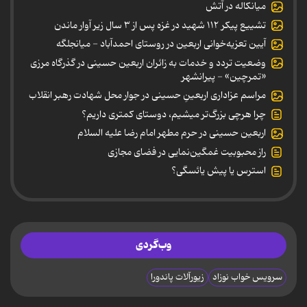
میانکاله در آتش
تشییع پیکر ۱۱۲ شهید در غزه پس از ۳ سال زیر آوار ماندن
آیین تعزیه‌خوانی اربعین در روستای احمدآباد - میانجلگه
وضعیت تردد و خدمات به زائران اربعین حسینی در گذرگاه مرزی
«تمرچین» - پیرانشهر
مراسم عزاداری اربعینِ حسینی در جوار محل شهادت رهبر انقلاب
چرا هرچی بزرگ‌تر میشیم، دوستای کمتری داریم؟
اربعین حسینی در حرم مطهر امام رضا علیه السلام
راز محبوبیت غمگین‌نمایی در فضای مجازی
استرس یا پیش یائسگی؟
وب‌گردی
سرویس خواب نوزاد
زیورآلات پاندورا