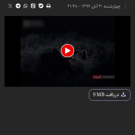
چهارشنبه ۳۰ آبان ۱۳۹۷ - ۲۱:۴۸
0
seconds
دریافت
9 MB
of
2
minutes,
55
seconds