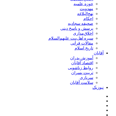
حوزه علمیه
مهدویت
نهج‌البلاغه
احکام
صحیفه سجادیه
پرسش و پاسخ دینی
اخلاق‌مداری
سیره اهل‌بیت علیهم‌السلام
مقالات قرآنی
تاریخ اسلام
آقایان
آموزش پدران
اقتصاد آقایان
روابط زناشویی
تربیت پسران
سربازی
سلامت آقایان
نیوزیک