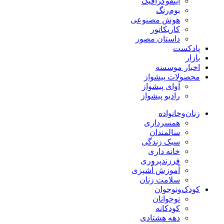
اینفوگرافیک
بوم‌رنگ
هوش مصنوعی
کاریکاتور
داستان مصور
پادکست
بازار
اخبار موسسه
محصولات پیشواز
آوای پیشواز
رادیو پیشواز
زنان‌وخانواده
همسرداری
سالمندان
سبک زندگی
خانه داری
فرزندپروری
آموزش آشپزی
سلامت زنان
کودک‌ونوجوان
نوجوانان
کودکانه
دهه هشتادی