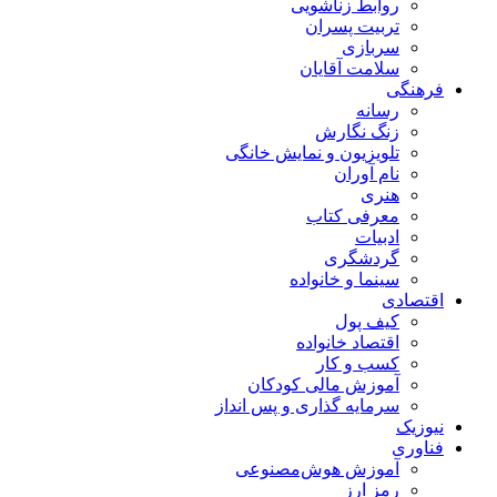
روابط زناشویی
تربیت پسران
سربازی
سلامت آقایان
فرهنگی
رسانه
زنگ نگارش
تلویزیون و نمایش خانگی
نام آوران
هنری
معرفی کتاب
ادبیات
گردشگری
سینما و خانواده
اقتصادی
کیف پول
اقتصاد خانواده
کسب و کار
آموزش مالی کودکان
سرمایه گذاری و پس انداز
نیوزیک
فناوری
آموزش هوش‌مصنوعی
رمز ارز