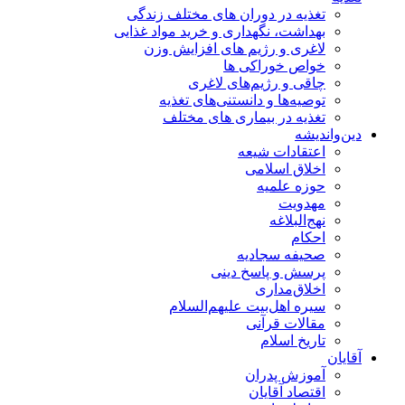
تغذیه در دوران های مختلف زندگی
بهداشت، نگهداری و خرید مواد غذایی
لاغری و رژیم های افزایش وزن
خواص خوراكی ها
چاقی و رژیم‌های لاغری
توصیه‌ها و دانستنی‌های تغذیه
تغذیه در بیماری های مختلف
دین‌واندیشه
اعتقادات شیعه
اخلاق اسلامی
حوزه علمیه
مهدویت
نهج‌البلاغه
احکام
صحیفه سجادیه
پرسش و پاسخ دینی
اخلاق‌مداری
سیره اهل‌بیت علیهم‌السلام
مقالات قرآنی
تاریخ اسلام
آقایان
آموزش پدران
اقتصاد آقایان