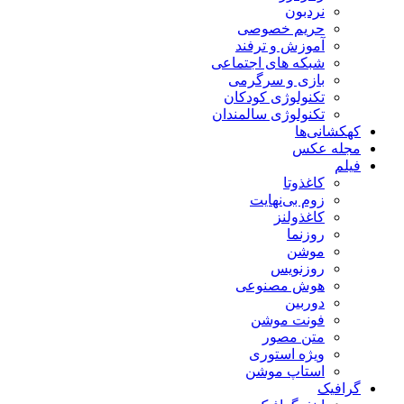
نردبون
حریم خصوصی
آموزش و ترفند
شبکه های اجتماعی
بازی و سرگرمی
تکنولوژی کودکان
تکنولوژی سالمندان
کهکشانی‌ها
مجله عکس
فیلم
کاغذوتا
زوم بی‌نهایت
کاغذولنز
روزنما
موشن
روزنویس
هوش مصنوعی
دوربین
فونت موشن
متن مصور
ویژه استوری
استاپ موشن
گرافیک