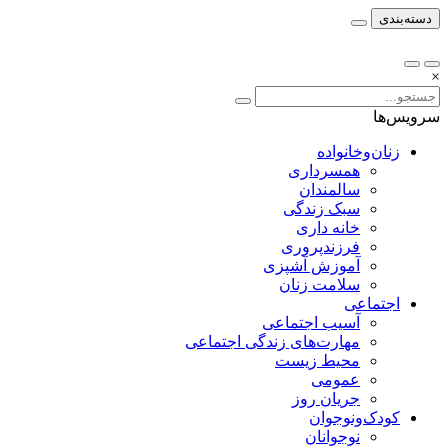
دسته‌بندی
×
سرویس‌ها
زنان‌وخانواده
همسرداری
سالمندان
سبک زندگی
خانه داری
فرزندپروری
آموزش آشپزی
سلامت زنان
اجتماعی
آسیب اجتماعی
مهارت‌های زندگی اجتماعی
محیط زیست
عمومی
جریان روز
کودک‌ونوجوان
نوجوانان