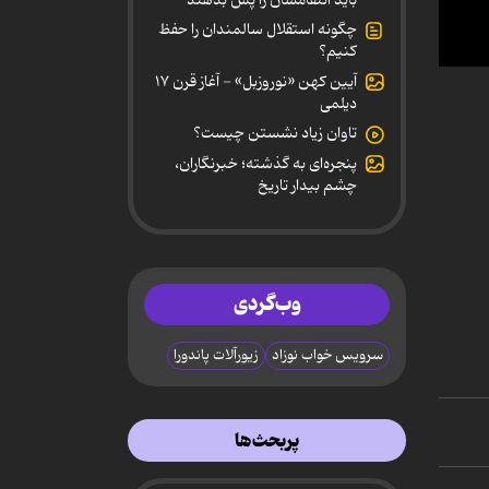
چگونه استقلال سالمندان را حفظ
کنیم؟
0
آیین کهن «نوروزبل» - آغاز قرن ۱۷
secon
دیلمی
of
4
تاوان زیاد نشستن چیست؟
minut
59
پنجره‌ای به گذشته؛ خبرنگاران،
secon
چشم بیدار تاریخ
90%
وب‌گردی
سرویس خواب نوزاد
زیورآلات پاندورا
پربحث‌ها