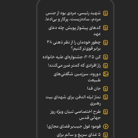
شهید رئیسی، مردی بود از جنس
مردم، ساده‌زیست، پرکار و بی‌ادعا.
کدهای پیشواز پویش چله دعای
عهد
چطور خودمان را از نظر ذهنی ۳۸
برابر قوی‌تر کنیم؟
کن ۲۰۲۵؛ جشنواره‌ای علیه خانواده
راز افرادی که کمتر ضرر می‌کنند!
دورود، سرزمین شگفتی‌های
طبیعت
جان فدا
نماز لیله الدفن برای شهدای بیت
رهبری
طرح اختصاصی تبیان ویژه روز
جهانی قدس
فومو؛ غول جیب‌بر فضای مجازی!
۵ غذای سریع و سالم برای