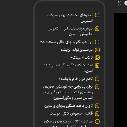
لنگرهای نجات در برابر سیلاب
استرس
دوش‌پرتاب‌های ایران؛ کابوس
خاموش آسمان
روز خبرنگار و جای خالی «سعادت»
در مسیر تولد ابریشم
تالاب «عینک»
آمدمت که بنگرم، گریه نمی‌دهد
امان...
تخم مرغ خام یا پخته؟
برای پذیرایی چه لوستری بخریم؟
راهنمای انتخاب لوستر پذیرای بر
اساس متراژ و دکوراسیون
تاوان ناهماهنگی پنهان والدین
قاتلان خاموش کلاژن پوست!
ساعت ۹:۴۰ | در هر زمان ممکن
باید انتقامشان را پس بدهند