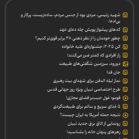
شهید رئیسی، مردی بود از جنس مردم، ساده‌زیست، پرکار و
بی‌ادعا.
کدهای پیشواز پویش چله دعای عهد
چطور خودمان را از نظر ذهنی ۳۸ برابر قوی‌تر کنیم؟
کن ۲۰۲۵؛ جشنواره‌ای علیه خانواده
راز افرادی که کمتر ضرر می‌کنند!
دورود، سرزمین شگفتی‌های طبیعت
جان فدا
نماز لیله الدفن برای شهدای بیت رهبری
طرح اختصاصی تبیان ویژه روز جهانی قدس
فومو؛ غول جیب‌بر فضای مجازی!
۵ غذای سریع و سالم برای طبیعت‌گردی
نتیجه حمله آمریکا به ایران چیست؟
رونمایی از اتاق برق جدید تبیان
زهرهای پنهان خانه را بشناسید!