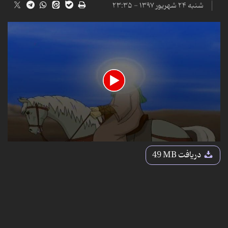
شنبه ۲۴ شهریور ۱۳۹۷ - ۲۳:۳۵
0
seconds
دریافت
49 MB
of
11
minutes,
6
seconds