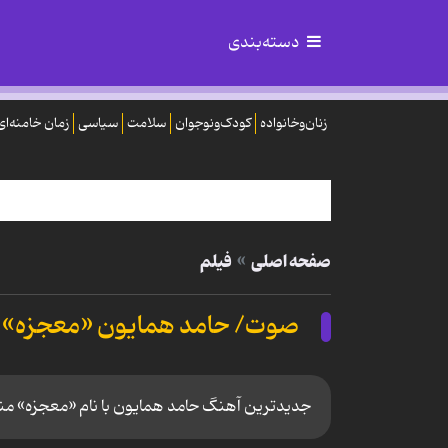
دسته‌بندی
زنان‌وخانواده
کودک‌ونوجوان
سلامت
سیاسی
زمان خامنه‌ای
صفحه اصلی
فیلم
صوت/ حامد همایون «معجزه» م
جدیدترین آهنگ حامد همایون با نام «معجزه» م