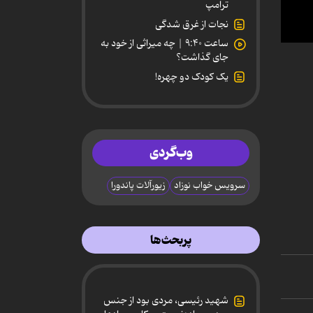
ترامپ
نجات از غرق شدگی
ساعت ۹:۴۰ | چه میراثی از خود به
0
جای گذاشت؟
secon
of
یک کودک دو چهره!
3
minut
22
secon
90%
وب‌گردی
سرویس خواب نوزاد
زیورآلات پاندورا
پربحث‌ها
شهید رئیسی، مردی بود از جنس