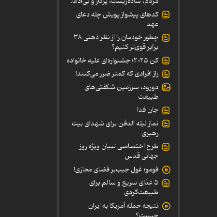
مردم، ساده‌زیست، پرکار و بی‌ادعا.
کدهای پیشواز پویش چله دعای
عهد
چطور خودمان را از نظر ذهنی ۳۸
برابر قوی‌تر کنیم؟
کن ۲۰۲۵؛ جشنواره‌ای علیه خانواده
راز افرادی که کمتر ضرر می‌کنند!
دورود، سرزمین شگفتی‌های
طبیعت
جان فدا
نماز لیله الدفن برای شهدای بیت
رهبری
طرح اختصاصی تبیان ویژه روز
جهانی قدس
فومو؛ غول جیب‌بر فضای مجازی!
۵ غذای سریع و سالم برای
طبیعت‌گردی
نتیجه حمله آمریکا به ایران
چیست؟