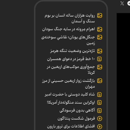
روایت هزاران ساله انسان بر بوم
سنگ و آسمان
اهرام مِروئه در سایه جنگ سودان
جنگل‌های یونان؛ نقاشیِ سوخته‌ی
زمین
تازه‌ترین وضعیت تنگه هرمز
۱۰ خط قرمز در دعوای همسران
جمع‌آوری موکب‌های اربعین در
کربلا
بازگشت زوار اربعین حسینی از مرز
مهران
شاه کلید دوستی با حضرت امیر
اوکراین سند منگوله‌دار آمریکا!
آگاهی بدون فرسودگی
فرمول شکست پنتاگون
افشای اطلاعات برای ترور بارون