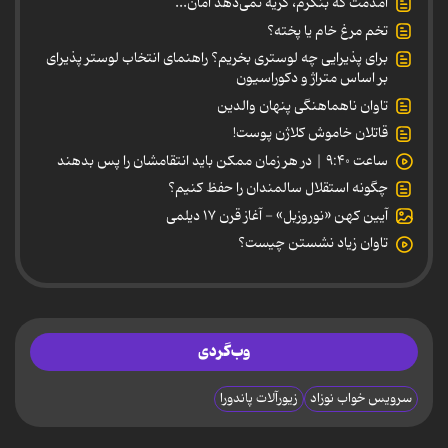
آمدمت که بنگرم، گریه نمی‌دهد امان...
تخم مرغ خام یا پخته؟
برای پذیرایی چه لوستری بخریم؟ راهنمای انتخاب لوستر پذیرای
بر اساس متراژ و دکوراسیون
تاوان ناهماهنگی پنهان والدین
قاتلان خاموش کلاژن پوست!
ساعت ۹:۴۰ | در هر زمان ممکن باید انتقامشان را پس بدهند
چگونه استقلال سالمندان را حفظ کنیم؟
آیین کهن «نوروزبل» - آغاز قرن ۱۷ دیلمی
تاوان زیاد نشستن چیست؟
وب‌گردی
سرویس خواب نوزاد
زیورآلات پاندورا