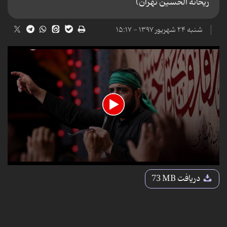
ریحانه الحسین تهران)
شنبه ۲۴ شهریور ۱۳۹۷ - ۱۵:۱۷
0
seconds
دریافت
73 MB
of
4
minutes,
44
seconds