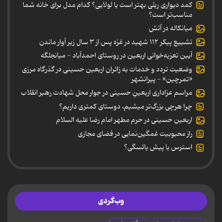
کمد دیواری ریلی بهتر است یا لولایی؟ کدام مدل برای خانه شما
مناسب‌تر است؟
میانکاله در آتش
تشییع پیکر ۱۱۲ شهید در غزه پس از ۳ سال زیر آوار ماندن
آیین تعزیه‌خوانی اربعین در روستای احمدآباد - میانجلگه
وضعیت تردد و خدمات به زائران اربعین حسینی در گذرگاه مرزی
«تمرچین» - پیرانشهر
مراسم عزاداری اربعینِ حسینی در جوار محل شهادت رهبر انقلاب
چرا هرچی بزرگ‌تر میشیم، دوستای کمتری داریم؟
اربعین حسینی در حرم مطهر امام رضا علیه السلام
راز محبوبیت غمگین‌نمایی در فضای مجازی
استرس یا پیش یائسگی؟
وب‌گردی