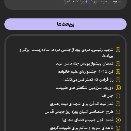
سرویس خواب نوزاد
زیورآلات پاندورا
پربحث‌ها
شهید رئیسی، مردی بود از جنس مردم، ساده‌زیست، پرکار و
بی‌ادعا.
کدهای پیشواز پویش چله دعای عهد
کن ۲۰۲۵؛ جشنواره‌ای علیه خانواده
راز افرادی که کمتر ضرر می‌کنند!
دورود، سرزمین شگفتی‌های طبیعت
جان فدا
نماز لیله الدفن برای شهدای بیت رهبری
طرح اختصاصی تبیان ویژه روز جهانی قدس
فومو؛ غول جیب‌بر فضای مجازی!
۵ غذای سریع و سالم برای طبیعت‌گردی