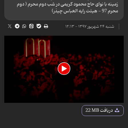
زمینه با نوای حاج محمود کریمی در شب دوم محرم ( دوم
محرم 97 - هیئت رایه العباس چیذر)
شنبه ۲۴ شهریور ۱۳۹۷ - ۱۲:۱۳
0
seconds
دریافت
22 MB
of
5
minutes,
39