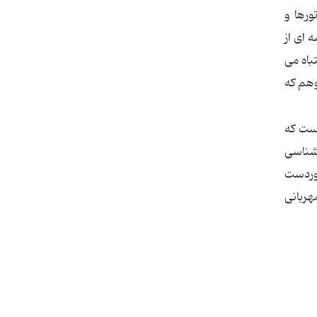
ورها و
 ای از
باه می
وهم که
یست که
رشناسی
دوردست
هربانی