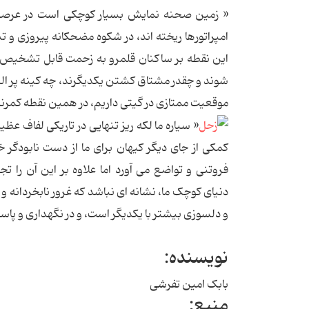
« زمین صحنه نمایش بسیار کوچکی است در عرصه په
امپراتورها ریخته اند، در شکوه مضحکانه پیروزی و 
این نقطه بر ساکنان قلمرو به زحمت قابل تشخیص د
شوند و چقدر مشتاق کشتن یکدیگرند، چه کینه پر الته
موقعیت ممتازی در گیتی داریم، در همین نقطه کمر
« سیاره ما لکه ریز تنهایی در تاریکی لفاف ع
کمکی از جای دیگر کیهان برای ما از دست نابودگر
فروتنی و تواضع می آورد اما علاوه بر این آن را 
دنیای کوچک ما، نشانه ای نباشد که غرور نابخردانه و
و دلسوزی بیشتر با یکدیگر است، و در نگهداری و پاسد
نویسنده:
بابک امین تفرشی
منبع: