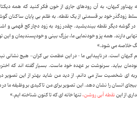
ناور کیهان، به آن رودهای جاری از خون فکر کنید که همه دیکتات
تسلط زودگذر خود بر قسمتی از یک نقطه. به ظلم بی پایان ساکنان گوشه
ر گوشه دیگر نقطه بیندیشید. چقدر زود به زود دچار کج فهمی و اشت
ابی دارند. همه پز و خودنمایی ما، بزرگ بینی و خودپسندیمان و این ت
نگ خلاصه می شود.»
ظیم کیهان است. در ناپیدایی ما – در این عظمت بی کران- هیچ نشانی ن
 خودمان بیاید. سرنوشت بر عهده خود ماست. بسیار گفته اند که اخت
تجربه ای شخصیت ساز می دانم. از دید من شاید بهتر از این تصویر 
 بیجای انسان را نشان دهد. این تصویر برای من تاکیدی بر وظیفه ما در م
اری از این
نقطه آبی روشن،
تنها خانه ای که تا کنون شناخته ایم.»