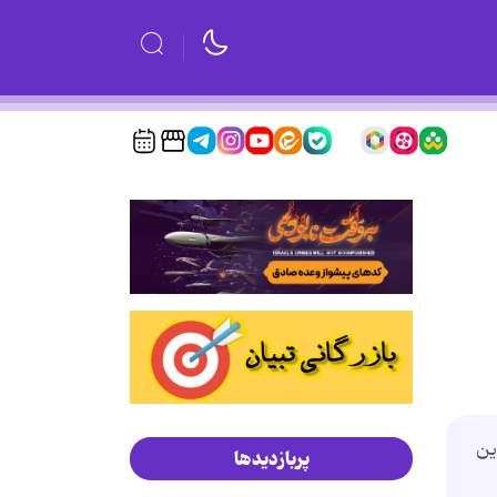
ین
پربازدیدها