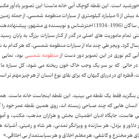
 خورشید است. این نقطه کوچک آبی خانه ماست! این تصویر یادآور عکس
سازی است که فضاپیمای ویجر1 در سال 1369 از فاصله بیش از 6 میلیارد کیلومتری از سیارات منظومه شمسی، از جمل
این دورترین نگاه بشر به سیاره مادری خود است. کارل ساگان (1996-1934) اخترشناس و نویسنده ی مشهور، پیش
تی تمام ماموریت های اصلی در گذر از کنار سیارات بزرگ به پایان رسید،
ال کرد. ویجر طی چند ماه از سیارات منظومه شمسی، که هر کدام به ن
ی کم نوری در این تصویر دور دست از
منظومه شمسی
بود، نمایی ک
. در حالی که بر سر یک وجب خاک خون ریخته می شود، کل سیاره ما ب
ره ای در دریای کیهان که برای بقای نوع انسان از هر چیز مهم تر اس
ن بنگرید فقط یک نقطه می بینید. این نقطه اینجاست خانه ماست. همه
 انسان هایی که چند صباحی زیسته اند، روی همین نقطه عمر خود را گ
ی هاست، جایگاه ادیان اطمینان بخش و هزاران مذهب، مکتب، و آمو
اور و بزدل، هر سازنده و ویرانگر تمدنی، هر شاه و رعیتی، آشیانه 
یای هر مخترع و کاشفی، هر معلم اخلاق و هر سیاستمدار بی اخلاقی.»