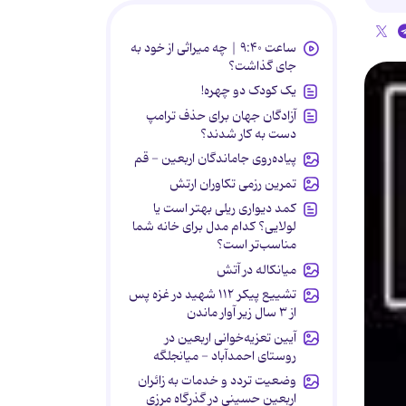
ساعت ۹:۴۰ | چه میراثی از خود به
جای گذاشت؟
یک کودک دو چهره!
آزادگان جهان برای حذف ترامپ
دست به کار شدند؟
پیاده‌روی جاماندگان اربعین - قم
تمرین رزمی تکاوران ارتش
کمد دیواری ریلی بهتر است یا
لولایی؟ کدام مدل برای خانه شما
مناسب‌تر است؟
میانکاله در آتش
تشییع پیکر ۱۱۲ شهید در غزه پس
از ۳ سال زیر آوار ماندن
آیین تعزیه‌خوانی اربعین در
روستای احمدآباد - میانجلگه
وضعیت تردد و خدمات به زائران
اربعین حسینی در گذرگاه مرزی