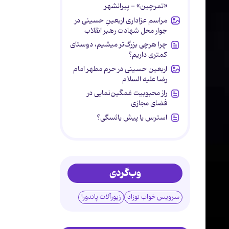
«تمرچین» - پیرانشهر
مراسم عزاداری اربعینِ حسینی در
جوار محل شهادت رهبر انقلاب
چرا هرچی بزرگ‌تر میشیم، دوستای
کمتری داریم؟
اربعین حسینی در حرم مطهر امام
رضا علیه السلام
راز محبوبیت غمگین‌نمایی در
فضای مجازی
استرس یا پیش یائسگی؟
وب‌گردی
سرویس خواب نوزاد
زیورآلات پاندورا