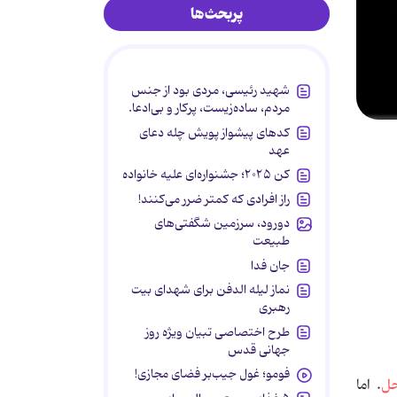
پربحث‌ها
شهید رئیسی، مردی بود از جنس
مردم، ساده‌زیست، پرکار و بی‌ادعا.
کدهای پیشواز پویش چله دعای
عهد
کن ۲۰۲۵؛ جشنواره‌ای علیه خانواده
راز افرادی که کمتر ضرر می‌کنند!
دورود، سرزمین شگفتی‌های
طبیعت
جان فدا
نماز لیله الدفن برای شهدای بیت
رهبری
طرح اختصاصی تبیان ویژه روز
جهانی قدس
فومو؛ غول جیب‌بر فضای مجازی!
حل
. اما