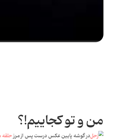
من و تو کجاییم!؟
در گوشه پایین عکس درست پس از مرز
حلقه 