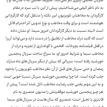
سریال افخمی چیزی كم نمی‌كند. علیرضا افخمی كه تا سال‌ها او را
به نام ناظر كیفی می‌شناختیم، پیش از این با تب سرد در مقام
كارگردان به مخاطبان تلویزیون این نكته را منتقل كرد كه كارگردانی
هوشمند است و برای وقت مخاطب و نوع تدوین اثر احترام قائل
است البته نسبت به دیگر كارگردانان امروز سیما. او نشان داده
است كه كلید درك مخاطب از تعلیق را در دست دارد و می‌تواند آن‌را
در قفل فیلمنامه بچرخاند. افخمی با كوله‌باری از تجربه و درك از
مخاطب سیما و شرایط امروز او، به سراغ ساخت سریال پنجمین
خورشید رفته است؛ سریالی كه بیش از دیگر سریال‌های ماه مبارك
رمضان و حتی سریال‌های قبل از آن نظر مخاطب تلویزیون را به‌خود
جلب كرده است. اما چرا پنجمین خورشید سریال نسبتا خوبی است
و به این مهم یعنی جلب رضایت مخاطب نائل شده است؟ پیش از
هر چیز پنجمین خورشید موفقیتش را مدیون عنصری به نام
فانتزی یا تخیل است؛ عنصری كه سال‌هاست در سریال‌های سیما