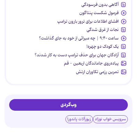
آگاهی بدون فرسودگی
فرمول شکست پنتاگون
افشای اطلاعات برای ترور بارون ترامپ
نجات از غرق شدگی
ساعت ۹:۴۰ | چه میراثی از خود به جای گذاشت؟
یک کودک دو چهره!
آزادگان جهان برای حذف ترامپ دست به کار شدند؟
پیاده‌روی جاماندگان اربعین - قم
تمرین رزمی تکاوران ارتش
وب‌گردی
سرویس خواب نوزاد
زیورآلات پاندورا