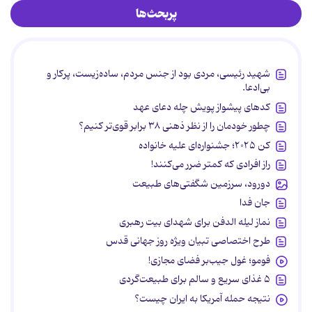
پربحث‌ها
شهید رئیسی، مردی بود از جنس مردم، ساده‌زیست، پرکار و
بی‌ادعا.
کدهای پیشواز پویش چله دعای عهد
چطور خودمان را از نظر ذهنی ۳۸ برابر قوی‌تر کنیم؟
کن ۲۰۲۵؛ جشنواره‌ای علیه خانواده
راز افرادی که کمتر ضرر می‌کنند!
دورود، سرزمین شگفتی‌های طبیعت
جان فدا
نماز لیله الدفن برای شهدای بیت رهبری
طرح اختصاصی تبیان ویژه روز جهانی قدس
فومو؛ غول جیب‌بر فضای مجازی!
۵ غذای سریع و سالم برای طبیعت‌گردی
نتیجه حمله آمریکا به ایران چیست؟