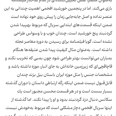
به‌عنوان عنصر، نقش تعیین‌كننده‌ای در تمام ساختار فیلمنامه
بازی می‌كند. اما در پنجمین خورشید افخمی اهمیت چندانی به این
عنصر نداده و اصل جابه‌جایی زمان را پیش روی خود نهاده است
ضمن اینكه قسمت‌های ابتدایی سریال كه مربوط بهپیدا شدن
گردنبند پنج خورشید است، چندان خوب و با وسواس طراحی
نشده است، گویا فیلمنامه برای رسیدن به دوره معاصر عجله
داشته است. به‌عنوان مثال كیفیت پیدا شدن عتیقه‌ها هنگام
بمباران می‌توانست بهتر طراحی شود چون بمبی كه تخریب نكند و
قاچاقچی‌ای كه زیرزمین خانه‌اش به جای انبار، موزه داشته باشد و
مشخصات جنس را مثل موزه ایران باستان‌ بیل بزند چندان
قابل‌قبول نیست ضمن اینكه رگه ارتباطی داستان با دوران گذشته
بسیار سست است و در هر قسمت محسن مجبور است یك
سكانس دنبال دزد گردنبند بدود و او را پیدا نكند. اما گذشته از
اینها سریال افخمی دچار مشكلی است كه مربوط به‌خودش نیست.