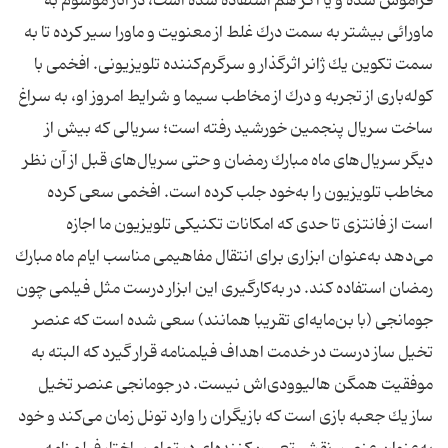
فراموش شده و یا اگر هم استفاده شده است، در آثار موسوم به
ماورائی بیشتر به سمت درك غلط از معنویت و ماورا سیر كرده تا به
سمت تكوین یك ژانر اثر‌گذار و سرگرم‌كننده تلویزیونی. افخمی با
كوله‌باری از تجربه و درك از مخاطب سیما و شرایط امروز او، به سراغ
ساخت سریال پنجمین خورشید رفته است؛ سریالی كه بیش از
دیگر سریال‌های ماه مبارك رمضان و حتی سریال‌های قبل از آن نظر
مخاطب تلویزیون را به‌خود جلب كرده است. افخمی سعی كرده
است از فانتزی تا حدی كه امكانات تكنیكی تلویزیون ما اجازه
می‌دهد به‌عنوان ابزاری برای انتقال مفاهیمی مناسب ایام ماه مبارك
رمضان استفاده كند. در به‌كار‌گیری این ابزار درست مثل فیلمی چون
جومانجی (با بن‌مایه‌ای تقریبا همانند) سعی شده است كه عنصر
تخیل ساز درست در خدمت اهداف فیلمنامه قرار گیرد كه البته به
موفقیت همگن هالیوودی‌‌اش نیست. در جومانجی عنصر تخیل
ساز یك جعبه بازی است كه بازیگران را وارد تونل زمان می‌كند و خود