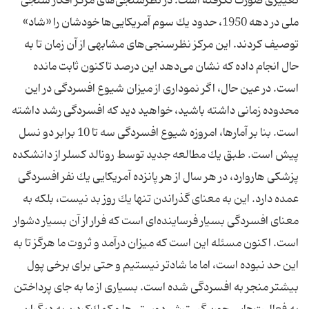
تغییری صورت نگرفته است. در نظرسنجی‌های مركز افكار سنجی
ملی در دهه 1950، حدود یك سوم آمریكایی‌ها خودشان را «شاد»
توصیف كردند. این مركز نظرسنجی‌های مشابهی از آن زمان تا به
حال انجام داده كه نشان می‌دهد این درصد تاكنون ثابت مانده
است. در عین حال، اگر نموداری از میزان شیوع افسردگی در این
محدوده زمانی داشته باشید، خواهید دید كه افسردگی رشد داشته
است. بنا بر آمارها، امروزه شیوع افسردگی سه تا 10 برابر دو نسل
پیش است. طبق یك مطالعه جدید توسط رونالد كسلر از دانشكده
پزشكی هاروارد، در هر سال از هر پانزده آمریكایی یك نفر افسردگی
عمده دارد. این به معنای گذراندن تنها یك روز بد نیست، بلكه به
معنای افسردگی بسیار فرساینده‌ای است كه فرار از آن بسیار دشوار
است. اكنون مسئله این است كه میزان درآمد و ثروت ما هرگز تا به
این حد نبوده است، اما ما شادتر نیستیم و حتی برای برخی پول
بیشتر منجر به افسردگی شده است. بسیاری از ما به جای پرداختن