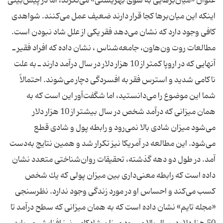
عنوان «میان‌برهایی به سوی بهزیستی» می‌نگرند، اما در پیش‌بینی
اینكه این میان‌برها كجا قرار دارند ضعیف عمل می‌كنند. شواهدی
كافی وجود دارد كه نشان می‌دهد فقر یكی از علل شاد نبودن است.
مطالعات روت ‌ون‌هاون، جامعه‌شناس ،‌ نشان داده كه افراد فقیر ـ
آنهایی كه در اروپا كمتر از 10 هزار دلار در سال درآمد دارند ـ به علت
ناكامی شدید و استرس فقر به افسردگی دچار می‌شوند. احتمالاً
شما این موضوع را می‌دانستید، اما شگفت‌آور این است كه به
همان میزانی كه درآمد شخص در سال بیشتر از 10 هزار دلار
می‌شود میزان شادی بالا نمی‌رود و رابطه پول و شادی قطع
می‌شود. این مطالعه در آمریكا نیز تكرار شد و همین نتایج به‌دست
آمد. در طول دو دهه گذشته، تحقیقات روان‌شناختی متعدد نشان
داده است كه رابطه معنی‌داری بین میزان پولی كه یك شخص
كسب می‌كند و احساس او در مورد زندگی وجود ندارد. نظرسنجی
«مجله تایم» نشان داده است كه به همان میزانی كه سطح درآمد تا