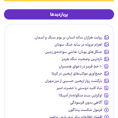
پربازدیدها
روایت هزاران ساله انسان بر بوم سنگ و آسمان
اهرام مِروئه در سایه جنگ سودان
جنگل‌های یونان؛ نقاشیِ سوخته‌ی زمین
تازه‌ترین وضعیت تنگه هرمز
۱۰ خط قرمز در دعوای همسران
جمع‌آوری موکب‌های اربعین در کربلا
بازگشت زوار اربعین حسینی از مرز مهران
شاه کلید دوستی با حضرت امیر
اوکراین سند منگوله‌دار آمریکا!
آگاهی بدون فرسودگی
فرمول شکست پنتاگون
افشای اطلاعات برای ترور بارون ترامپ