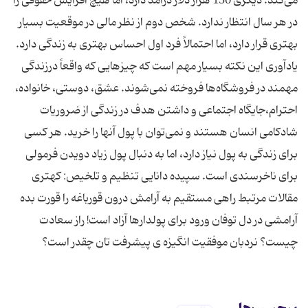
می‌كند. دیگری 150 هزار دلار درآمد دارد، اما هیچ افزایش حقوقی را
در هر سال انتظار ندارد. شخص دوم از نظر مالی در موقعیت بسیار
بهتری قرار دارد، اما احتمالاً فرد اول احساس بهتری به زندگی دارد.
یادآوری این نكته بسیار مهم است كه چیزهایی كه واقعاً درزندگی
مهمند در فروشگاه‌ها فروخته نمی‌شوند. عشق، دوستی، خانواده،
احترام،‌جایگاه‌ اجتماعی و داشتن هدف در زندگی از ضروریات
شادكامی انسان هستند و نمی‌توان با پول آنها را خرید. هر كسی
برای زندگی به پول نیاز دارد،‌ اما به دنبال پول زیاد دویدن فرمولی
برای ناخرسندی است. سپیده دانایی تنظیم و تلخیص: کهتری
مقالات مرتبط راهی مستقیم به آرامش درون قورباغه را قورت بده
آرامشی در دل توفان ورود برای پولدارها آزاد است! راز سعادت
چیست؟ نردبان موفقیت انگیزه ی پیشرفت تان چقدر است؟