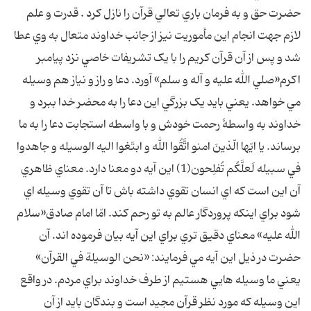
حضرت حق و به فرمان باري تعالي قرآن را نازل کرد . قدرت و علم
لازم جهت انجام اين مأموريت نيز از جانب خداوند متعال به وي عطا
شد و پس از آن قرآن کريم را با يک تشريفات خاصي نزد پيامبر
اکرم«صلي الله عليه و آله و سلم» آورد. دعا و راز و نياز هم وسيله
مي خواهد. يعني بايد يک بزرگي اين دعا را به محضر خدا ببرد و
خداوند به واسطۀ رحمت خودش و با واسطه استجابت دعا را به ما
برساند. يا ايّها الّذينَ امنو اتَّقُوا الله و ابتَغوا اليه الوسيله و جاهدوا
في سبيله لَعلَّکُم تُفلِحون(1) اين آيه دو معنا دارد. معناي ظاهري
آن اين است که اي انسان تقوي داشته باش تا آن تقوي وسيله اي
شود براي اينکه پروردگار عالم به تو رحم کند. امّا امام صادق«سلام
الله عليه» معناي دقيق تري براي اين آيه بيان فرموده اند. آن
حضرت در ذيل اين آيه مي فرمايند: «نحن الوسيلة في القرآن»
يعني ما وسيله هايي هستيم از طرف خداوند براي مردم. در واقع
اين وسيله که مورد نظر قرآن مجيد است و بندگان بايد از آن