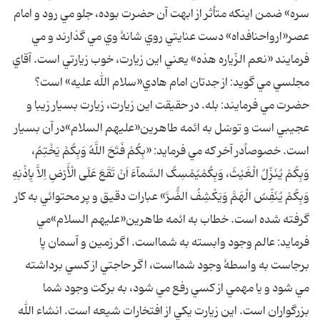
سره» ضمن اينکه متأثر از ابهت آن حضرت بوده، جلو مي رود و امام
عصر«ارواحنافداه» دست عنايتي روي شانۀ وي مي گذارند و مي
فرمايند «نعم الزّياره هذه» يعني اين زيارت، خوب زيارتي است. آقاي
مجلسي مي گويد: از جدتان امام هادي«سلام الله عليه» است؟
حضرت مي فرمايند: بله. در حقيقت اين زيارت، زيارت بسيار زيبا و
عجيبي است و توسّل به ائمه طاهرين«عليهم السلام»در آن بسيار
است. خصوصاًدر آخر که مي فرمايد: «بِکُمْ فَتَحَ اللَّهُ وَبِکُمْ يَخْتِمُ،
وَبِکُمْ يُنَزِّلُ الْغَيْثَ، وَبِکُمْ‏يُمْسِکُ السَّمآءَ اَنْ تَقَعَ عَلَى الْأَرْضِ اِلاَّ بِاِذْنِهِ
وَبِکُمْ يُنَفِّسُ الْهَمَّ وَيَکْشِفُ الضُّرَّ» عبارات دقيق و پر محتوائي به کار
گرفته شده است. خطاب به ائمه طاهرين«عليهم السلام»مي
فرمايد: عالم وجود وابسته به شمااست. اگر زمين و آسمان پا
برجاست به واسطۀ وجود شمااست، اگر حاجتي از کسي برداشته
مي شود و يا مهمي از کسي رفع مي شود، به برکت وجود شما
بزرگواران است. اين زيارت يکي از افتخارات شيعه است. انشاء الله