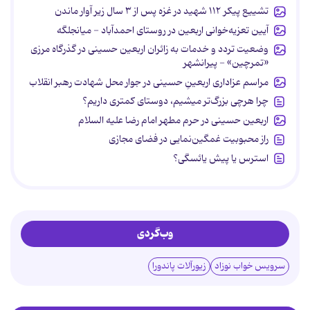
تشییع پیکر ۱۱۲ شهید در غزه پس از ۳ سال زیر آوار ماندن
آیین تعزیه‌خوانی اربعین در روستای احمدآباد - میانجلگه
وضعیت تردد و خدمات به زائران اربعین حسینی در گذرگاه مرزی
«تمرچین» - پیرانشهر
مراسم عزاداری اربعینِ حسینی در جوار محل شهادت رهبر انقلاب
چرا هرچی بزرگ‌تر میشیم، دوستای کمتری داریم؟
اربعین حسینی در حرم مطهر امام رضا علیه السلام
راز محبوبیت غمگین‌نمایی در فضای مجازی
استرس یا پیش یائسگی؟
وب‌گردی
سرویس خواب نوزاد
زیورآلات پاندورا