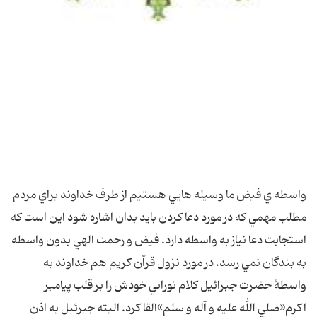
واسطه ي فيض ما وسيله هايي هستيم از طرف خداوند براي مردم
مطلب مهمي که در مورد دعا کردن بايد بدان اشاره شود اين است که
استجابت دعا نياز به واسطه دارد. فيض و رحمت الهي بدون واسطه
به بندگان نمي رسد. در مورد نزول قرآن کريم هم خداوند به
واسطۀ حضرت جبرائيل کلام نوراني خودش را بر قلب پيامبر
اکرم«صلي الله عليه و آله و سلم»القا کرد. البته جبرئيل به اذن