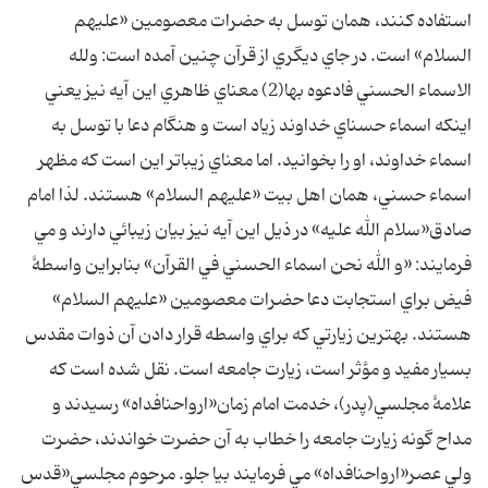
استفاده کنند، همان توسل به حضرات معصومين «عليهم
السلام» است. در جاي ديگري از قرآن چنين آمده است: ولله
الاسماء الحسني فادعوه بها(2) معناي ظاهري اين آيه نيز يعني
اينکه اسماء حسناي خداوند زياد است و هنگام دعا با توسل به
اسماء خداوند، او را بخوانيد. اما معناي زيباتر اين است که مظهر
اسماء حسني، همان اهل بيت «عليهم السلام» هستند. لذا امام
صادق«سلام الله عليه» در ذيل اين آيه نيز بيان زيبائي دارند و مي
فرمايند: «و الله نحن اسماء الحسني في القرآن» بنابراين واسطۀ
فيض براي استجابت دعا حضرات معصومين «عليهم السلام»
هستند. بهترين زيارتي که براي واسطه قرار دادن آن ذوات مقدس
بسيار مفيد و مؤثر است، زيارت جامعه است. نقل شده است که
علامۀ مجلسي(پدر)، خدمت امام زمان«ارواحنافداه» رسيدند و
مداح گونه زيارت جامعه را خطاب به آن حضرت خواندند، حضرت
ولي عصر«ارواحنافداه» مي فرمايند بيا جلو. مرحوم مجلسي«قدس