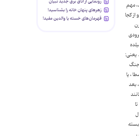
رونمایی از اتاق برق جدید تبیان
، مهم
زهرهای پنهان خانه را بشناسید!
از كجا
قهرمان‌های خسته یا والدین مفید!
رن
 ترین سرودی
یلده
 و پسرش هادوبراند میباشد. این ضرب المثل چنین است: „Mit geru scal man geba infaban, ort widar orte. یعنی:
 جنگ
ا ، یا
م، بعد
انند
ا
ل
بسته
.