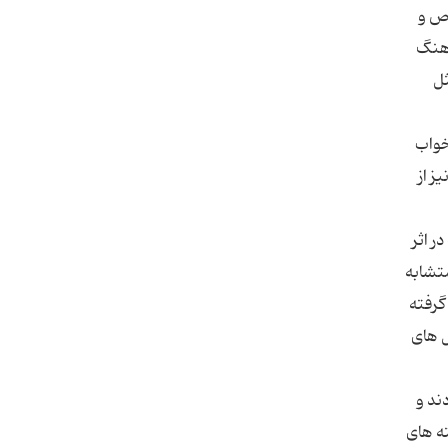
خاص و
رهنگ
ثل
 مال خودش را در خواب
نیز از
ر اثر
متشابه
گرفته
ضرب المثل های
ند و
 و نوشته های