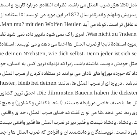
»می‌باشد كه در نوع خود بی نظیر و كامل می باشد و شامل250 هزار ضرب المثل می باشد. نظرات انتقادی در بارة كاربرد و اس
ضرب المثل در سنوات گذشته زیاد بوده اند . «كارل فریدریش ویلهلم واندر»در سال 1872در این مورد می نویسد: «
المثل هائی ا
باید با گرگ ها زوزه بکشد. Was nicht zu ?ndern ist, ist nicht zu ?nder. امری را که نمی شود تغییر داد، نم
ر مورد استفادة نابجا از ضرب المثل ها اخطا می دهد و می نویسد: استفادة 
هائی، مانند ضرب المثل زیر deinen N?chsten, wie dich selbst. Denn jeder ist sich selbst, der
نش را مثل خودش دوست داشته باشد. زیرا كه نزدیك ترین كس به انسان، خو
 كه خورده بورژواهای نادان می توانند دراستفاده كردن از ضرب المثل ب
بیراهه كشانده شوند، اگر چشم ها و گوشهایشان باز نباشد . در پاره ای از ضرب المثل ها، مانند: bleib bei deinen
Leisten. كفاش، تو كار خودت را بكن. Die dümmsten Bauern haben die dicksten Kartoffeln. اح
ثل ها، با صنف خاصی در رابطه هستند (اینجا با کفاش و کشاورز) و هیچ
گری ربط نمی دهد.کلا می توان گفت که خدای ضرب المثل ، خدای واقعی
ادشاه، پادشاه نیست و فقیر نیز در ضرب المثل ها فقیر واقعی نیست.
تمثیلی دانست. نویسندگان و دانشمندان و افرادی كه ضرب المثل ها را جم