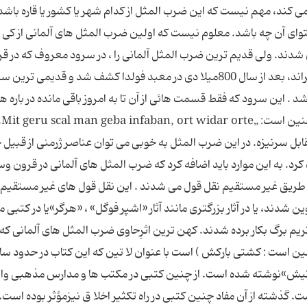
ی کند، مهم نیست که این ضرب المثل از کدام شهر یا کشور یا قاره باشد
وای آن چه باشد. معلوم نیست كه اولین ضرب المثل های آلمانی از كی و 
ند. ولی قدیم ترین ضرب المثل آلمانی را ، در سرود معروف كه در ق
9میلا دی نوشته شده، می توان یافت . سرود هیلده براند، بعد از سال 800میلا دی در معبد فولدا کشف شد و قدیمی
. این سرود كه فقط قسمت هائی از آن تا به امروز باقی مانده در باره ه
براند
ر مقابل سرنیزه. در این ضرب المثل به خوبی می توان عناصر ژرمنی از قبیل
د. به این موارد باید اضافه کرد که ضرب المثل های آلمانی در قرون وسط
خر قرن 15 میلادی معمولاً به طریق غیر مستقیم نقل قول می شدند . این نقل قول های غیر مستقی
شدند، یا در آثار بزرگتری مانند آثار «اشپر فوگل» ، «هرگر»یا در کتبی م
تریم برگ بکار برده شدند. كهن ترین اثرِحاوی ضرب المثل های آلمانی كه ت
 است : كشتی بارکش ) است با عنوان لا تین كه این کتاب در حدود سا
ن لوتیش»نوشته شده است. از چنین كتبی در مكتب ها و مدارس مذهبی وا
 گذشته از آن مفاد چنین كتبی در راه تكثیر اخلا ق نیزمؤثر بوده است. 