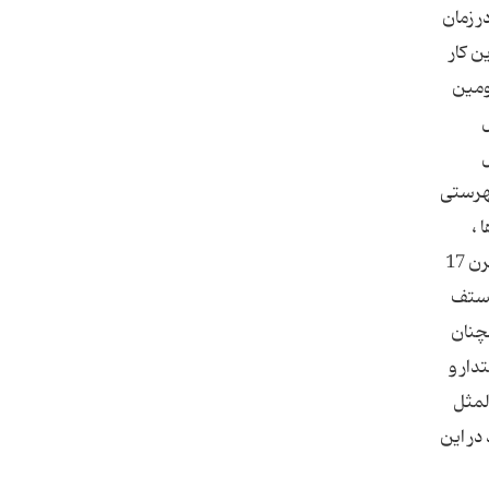
ر زمان
ن كار
د. دومین
ل
7ضرب المثل
، و فهرستی
 ،
سخنوری زیبا و دانائی »، در این راستا باید از دو اثر دیگر نیز نام برد که در سنت جمع آوری و تدوین ضرب المثل های آلمانی در قرن 17
ریستف
م، همچنان
دار و
لمثل
در این