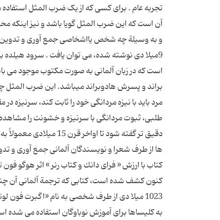
تجربه عام . برای کسی که از یک ضرب المثل استفاده م
آن است که این ضرب المثل گویا باشد و نیز اینکه محت
و به وسیلة چه شخص یااشخاصی جمع آوری و تدوین شد
است كه در زبان آلمانی به صورت مكتوب موجود می باشد 
مرد باید با نیزه مردانگی خود را ثابت کند، سرنیزه د
طلبی، ثبوت مردانگی با سرنیزه و خشونت را مشاهده کر
دقیق تر گفته شود تا اوا
ها از طرف شعرا و نویسندگان آلمانی جمع آوری و تدوین 
كتاب با ارزش « فرای دانك و كتاب رنر » اثر هوگو فون 
كنون كشف شده است، كتابی كه ترجمة آلمانی آن چنین
1023 میلا دی از طرف شخصی به نام «اگبرت فو
به كلیساها برای آموزش نوباوگان استفاده می شده است.