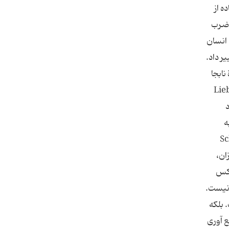
تفاده از
 استفاده از ضرب
ز قبیل : Der Klügere gibt nach. آنکه عاقل تر است، کوتاه می آید Man mu? mit den Wolfen Heulen. انسان
ی شود تغییر داد.
نابجا
Liebe 
د
ه
Schuster, 
مق ترین كشاورزان،
 کس
 نیست.
 بلکه
ع آوری