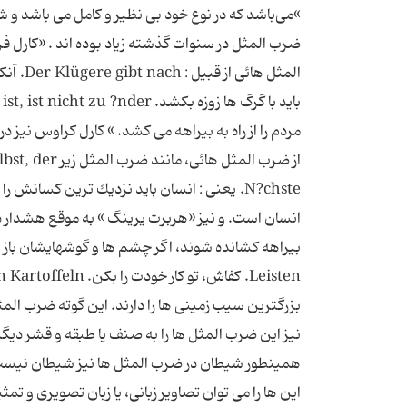
مردم را از راه به بیراهه می کشد. » كارل كراوس نیز د
از ضرب المثل 
N?chste. یعنی : انسان باید نزدیك ترین كسا
انسان است. و نیز «هربرت یرینگ » به موقع هشدار داد
بزرگترین سیب زمینی ها را دارند. این گوته ضرب الم
نیز این ضرب المثل ها را به صنف یا طبقه و قشر دی
همینطور شیطان در ضرب المثل ها نیز شیطان نیست. پ
این ها را می توان تصاویر زبانی، یا زبان تصویری و 