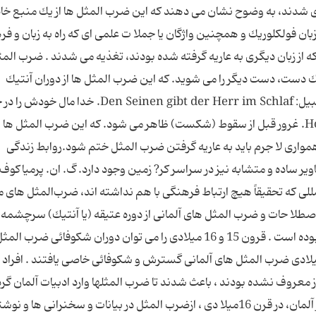
قرن 11تا 15میلا دی جمع آوری شدند، به وضوح نشان می دهند كه این ضرب المثل ها از یك منبع 
ان فولكلوریك و همچنین واژگان یا جملا ت علمی ای كه راه به زبان و ف
که از زبان دیگری به عاریه گرفته شده بودند، تغذیه می شدند . ضرب الم
، مانند : Eine Hand, w?scht die andere یك دست، دست دیگر را می شوید. كه این ضرب المثل ها از دوران آنتیك
سرچشمه گرفته اند. همچنین ضرب المثل هائی از قبیل: Den Seinen gibt der Herr im Schlaf. خدا
می بخشد: و نیز: Hochmut kommt vor dem Fall. غرور قبل از سقوط (شكست) ظاهر می شود. كه این ضرب المثل ها 
 همواری لا جرم باید به عاریه گرفتن ضرب المثل ختم شود.روابط زندگی
یر ساده و متشابه نیز در سراسر كر? زمین وجود دارد. گ. ان. پرمیاكوف د
مللی كه تحقیقاً هیچ ارتباط فرهنگی با هم نداشته اند، ضرب‌المثل های 
 اصطلا حات و ضرب المثل های آلمانی از دوره عتیقه (یا آنتیك) سرچشمه 
اند . عامل انتقال نیز گاهی كلیسا و گاهی هومانیسم بوده است . قرون 15 و 16 میلادی را می توان دوران شکوفائی 
نی دانست. در این قرون و حتی تا میانه قرن 17 میلادی ضرب المثل های آلمانی گسترش و شکوفائی خاصی یافتند . افراد
ز معروف نشده بودند ، باعث شدند تا ضرب المثلها وارد ادبیات آلمان گرد
درروند نهضت پروتستانتیسم و جنبش كشاورزان در آلمان، در قرن 16میلا دی ، ازضرب المثل در بیانات و سخنرانی ها