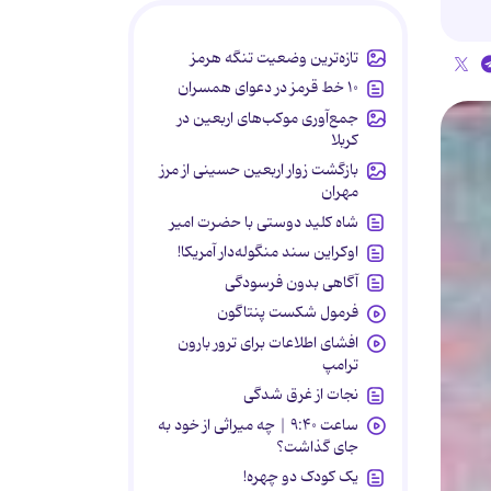
تازه‌ترین وضعیت تنگه هرمز
۱۰ خط قرمز در دعوای همسران
جمع‌آوری موکب‌های اربعین در
کربلا
بازگشت زوار اربعین حسینی از مرز
مهران
شاه کلید دوستی با حضرت امیر
اوکراین سند منگوله‌دار آمریکا!
آگاهی بدون فرسودگی
فرمول شکست پنتاگون
افشای اطلاعات برای ترور بارون
ترامپ
نجات از غرق شدگی
ساعت ۹:۴۰ | چه میراثی از خود به
جای گذاشت؟
یک کودک دو چهره!