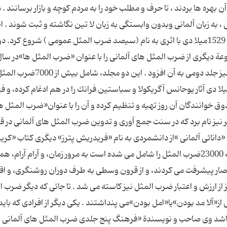
ن بهره ها بردند ، تا حرف و مطلب خود را به مردم كوچه و بازار برسانند . د
، به زبان آلمانی وبدون وابستگی به زبان لا تین نگاشته و ثبت شوند . ای
را شخص دانشمندی به نام یوحانس آگریكولا در سال 1529میلا دی با اثری به نام (سیصد ضرب المثل عمومی ) شروع کر
عة دیگری از ضرب المثل های آلمانی را با عنوان «ضرب المثل ها»در سا
1541میلا دی به دست چاپ سپرد ، كه در همان سال نیز جلد دومی به آن افزود . این دو مجلد، شامل بیش از 000
مانی بودند . ناشری به نام « اگه نولف »سال 1548میلا دی آثار یوحانس آگریكولا و سباستین فرانك را در هم ادغام كرده
 ذوق خوانندگان آن روز تهیه و تنظیم كرده و آن را با عنوان«ضرب المثل ها
م «دانائی آلمانی »از دانشمردی به نام «فریدریش پترز» دیگری کتاب «ك
له مان » كه در سال 1630میلادی نوشته شده است كه 23000ضرب المثل را شامل می شده است به مرور زمان، و آرام آرا
صار پیشرفت می كردند، و از قرون وسطی به طرف دوران روشنگری، و اقت
ز ارزش و اعتبار ضرب المثل نیز كاسته می شد . تا جائی كه دیگر ضرب ا
ز«آلا مد بودن»یا«امل بودن»می پنداشتند . یكی دیگر از افرادی كه باید 
 باشد وی صاحب و نویسندة «فرهنگ پنج جلدی ضرب المثل های آلمانی