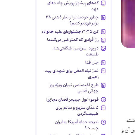
کدهای پیشواز پویش چله دعای
عهد
چطور خودمان را از نظر ذهنی ۳۸
برابر قوی‌تر کنیم؟
کن ۲۰۲۵؛ جشنواره‌ای علیه خانواده
راز افرادی که کمتر ضرر می‌کنند!
دورود، سرزمین شگفتی‌های
طبیعت
جان فدا
نماز لیله الدفن برای شهدای بیت
رهبری
طرح اختصاصی تبیان ویژه روز
جهانی قدس
فومو؛ غول جیب‌بر فضای مجازی!
۵ غذای سریع و سالم برای
طبیعت‌گردی
وشته
نتیجه حمله آمریکا به ایران
چیست؟
ن آن و